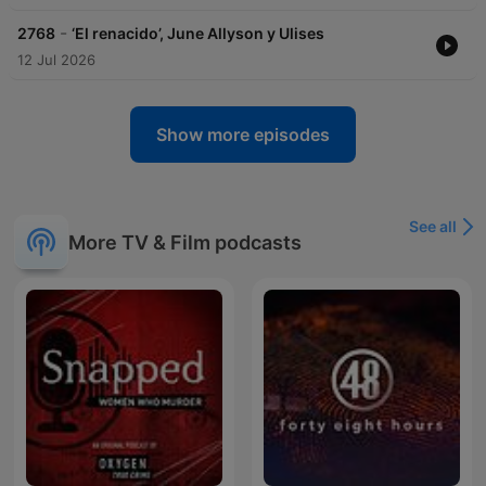
-
2768
‘El renacido’, June Allyson y Ulises
12 Jul 2026
Show more episodes
See all
More TV & Film podcasts