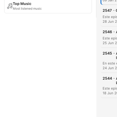
09 Jan 
Top Music
Most listened music
-
2547
28 Jun 
-
2546
25 Jun 
-
2545
24 Jun 
-
2544
18 Jun 