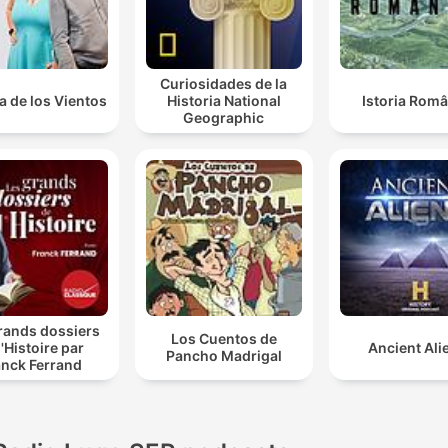
Curiosidades de la
a de los Vientos
Historia National
Istoria Româ
Geographic
rands dossiers
Los Cuentos de
l'Histoire par
Ancient Ali
Pancho Madrigal
anck Ferrand