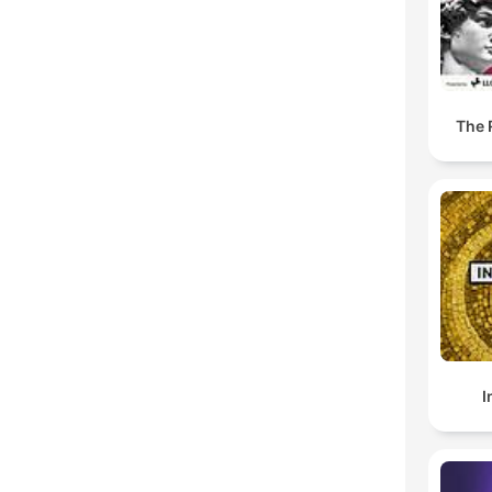
The 
I