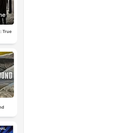
: True
nd