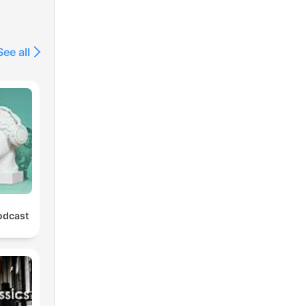
See all
odcast