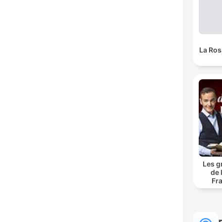
La Ros
Les g
de 
Fr