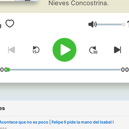
Nieves Concostrina.
Volume
:00
00
es
Acontece que no es poco | Felipe II pide la mano del Isabel I