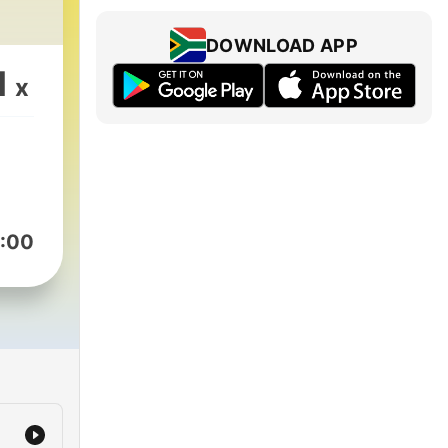
DOWNLOAD APP
1
x
:00