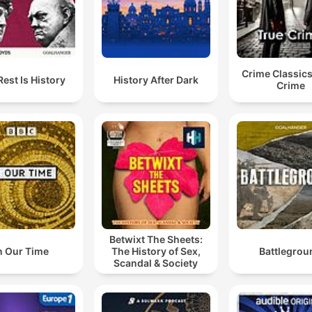
Crime Classics
Rest Is History
History After Dark
Crime
Betwixt The Sheets:
n Our Time
The History of Sex,
Battlegrou
Scandal & Society