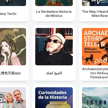
La Verdadera Historia
The Way I Heard 
arp Tarihi
de México
Mike Row
Archaeostorytel
人情色天堂app
الشيخ كشك
τον Θόδω
Παπακώσ