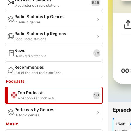
545
Most listened radio stations
Radio Stations by Genres
15 music genres
Radio Stations by Regions
Local radio stations
News
30
News radio stations
Recommended
00
List of the best radio stations
Podcasts
Top Podcasts
50
Most popular podcasts
Episod
Podcasts by Genres
18 topic genres
-
Music
2548