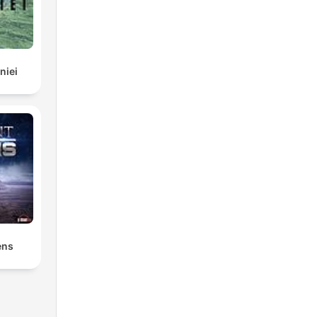
niei
ens