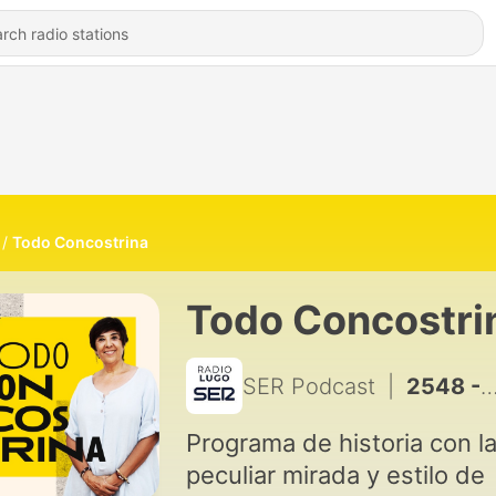
Todo Concostrina
Todo Concostri
SER Podcast
|
2548 - Acontece que no es poco | Felipe II pide la mano del Isabel I
Programa de historia con l
peculiar mirada y estilo de