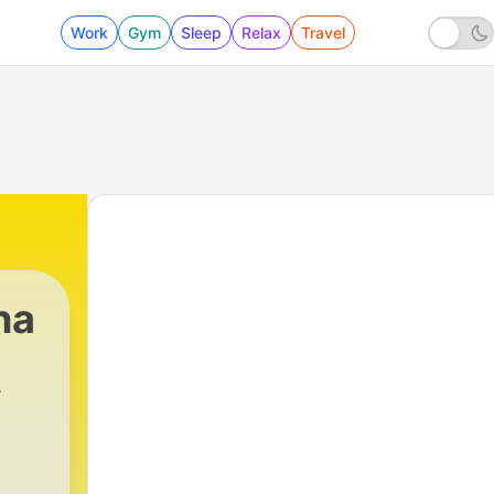
Work
Gym
Sleep
Relax
Travel
na
a