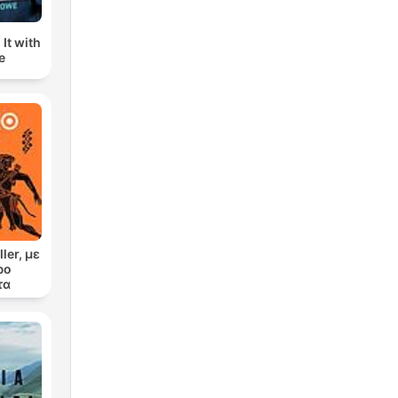
It with
e
ler, με
ρο
τα