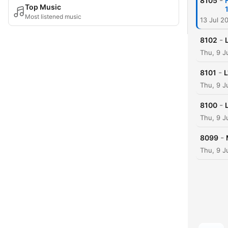
-
8105
Top Music
Most listened music
13 Jul 2
-
8102
Thu, 9 J
-
8101
L
Thu, 9 J
-
8100
Thu, 9 J
-
8099
Thu, 9 J