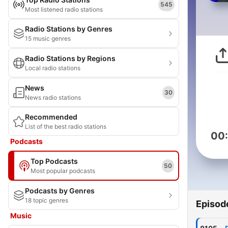
545
Most listened radio stations
Radio Stations by Genres
15 music genres
Radio Stations by Regions
Local radio stations
News
30
News radio stations
Recommended
List of the best radio stations
00
Podcasts
Top Podcasts
50
Most popular podcasts
Podcasts by Genres
18 topic genres
Episod
Music