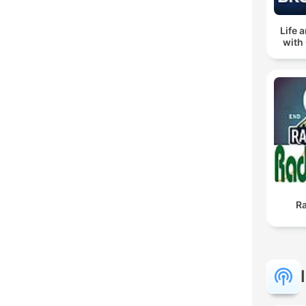
Life 
with
R