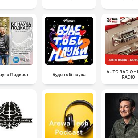
AUTO RADIO -
аука Подкаст
Буде тобі наука
RADIO