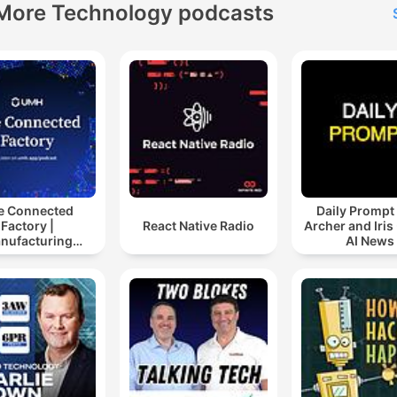
More Technology podcasts
e Connected
Daily Prompt
Factory |
React Native Radio
Archer and Iris 
nufacturing
AI News
ustry Podcast