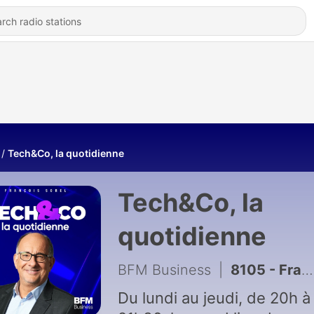
Tech&Co, la quotidienne
Tech&Co, la
quotidienne
BFM Business
|
8105 - François Bourrier-Soifer, directeur général délégué de Safran.AI – 13/07
Du lundi au jeudi, de 20h à