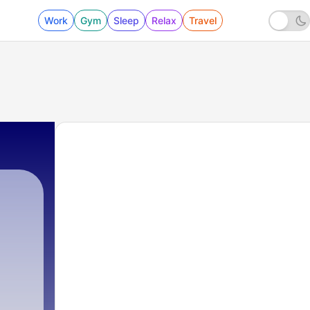
Work
Gym
Sleep
Relax
Travel