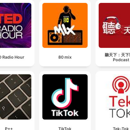
聽天下：天下
D Radio Hour
80 mix
Podcast
P++
TikTok
Tek-Tok