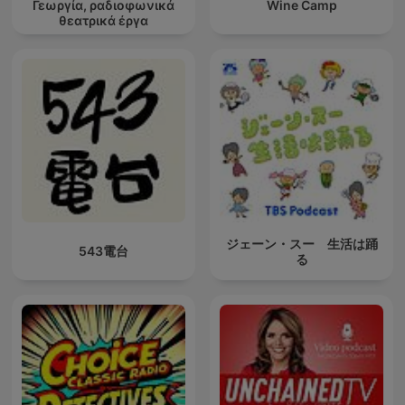
Γεωργία, ραδιοφωνικά
Wine Camp
θεατρικά έργα
ジェーン・スー 生活は踊
543電台
る