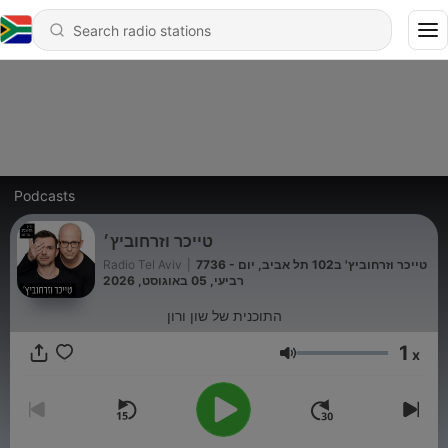
Podcasts
טייכר וזרחוביץ׳
Radio Tel Aviv
|
7736 - טייכר וזרחוביץ' ב102 תל אביב, יום
רביעי, 05 באוגוסט, 2026
התוכנית של שון ורון
1
x
Volume