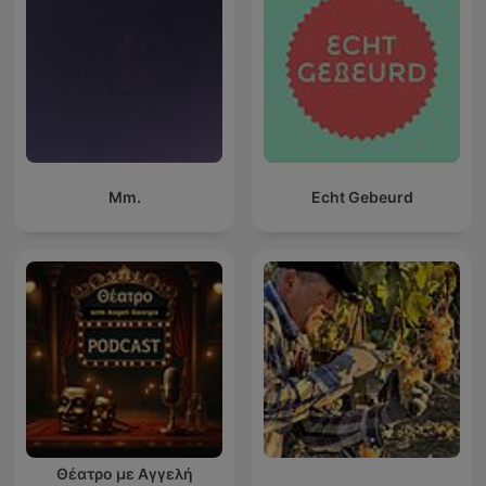
Mm.
Echt Gebeurd
Θέατρο με Αγγελή