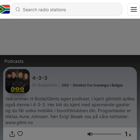
Podcasts
4-3-3
FK Bodø/Glimt
|
262 - Direkte fra treninga i Belgia
Velkommen til Bodø/Glimts egen podkast. I kjent glimtstil spilles
også denne i 4-3-3. Her blir du kjent med spennende gjester
og du får unike innblikk i favorittklubben din. Programleder er
Niklas Aune Johnsen. Førr Evig! Besøk oss på våre nettsider:
www.glimt.no
1
x
Volume