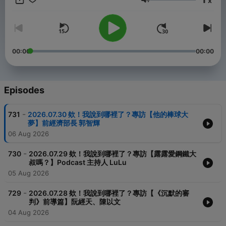
x
Volume
YouTube【王偉忠電視台】
https://www.youtube.com/@weichung_official_tv
Facebook【王偉忠】
https://www.facebook.com/weichunggo.official/
00:00
00:00
Instagram【王偉忠】
https://www.instagram.com/weichung_official/
Powered by
Firstory Hosting
Episodes
-
731
2026.07.30 欸！我說到哪裡了？專訪【他的棒球大
夢】前經濟部長 郭智輝
06 Aug 2026
-
730
2026.07.29 欸！我說到哪裡了？專訪【露露愛鋼鐵大
叔嗎？】Podcast 主持人 LuLu
05 Aug 2026
-
729
2026.07.28 欸！我說到哪裡了？專訪【《沉默的審
判》前導篇】阮經天、陳以文
04 Aug 2026