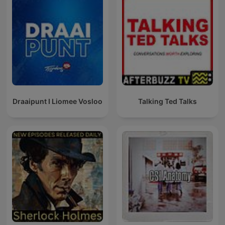
Draaipunt I Liomee Vosloo
Talking Ted Talks