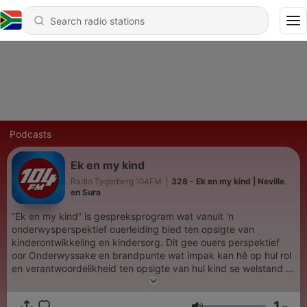
Podcasts
Ek en my kind
Radio Tygerberg 104FM
|
328 - Ek en my kind | Neville
en Sura
“Ek en my kind” is gespreksprogram wat vanuit ‘n
onderwysperspektief ouerleiding bied ten opsigte van
kinderontwikkeling en kindersorg. Dit gee ouers perspektief
oor Onderwyssake en brandpunte wat impak kan hê op hul rol
en verantwoordelikheid ten opsigte van hul kind se welstand in
die klaskamer en op die speelgrond. Sake binne openbare
gewone en spesiale onderwys waaroor ouers en die breë
1