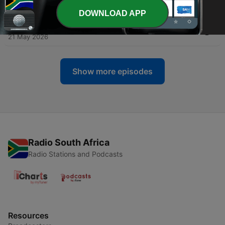
04 Jun 2026
DOWNLOAD APP
-
324
Ek en my kind | Neville en Sura
21 May 2026
Show more episodes
Radio South Africa
Radio Stations and Podcasts
Resources