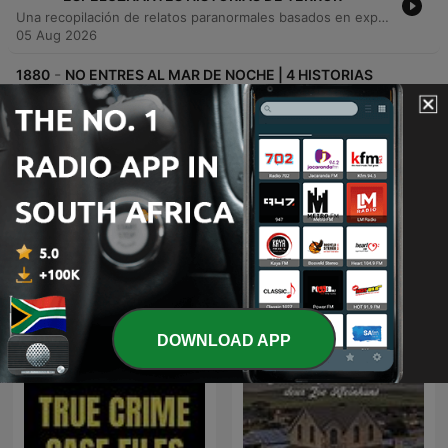
Una recopilación de relatos paranormales basados en experiencias familiares reales. El episodio presenta cuatro historias distintas que exploran fenómenos sobrenaturales en México, desde el paso de la Llorona en un rancho de Puebla y un encuentro con un puesto de tacos maldito en la Ciudad de México, hasta la aparición de una bruja en Colima y la revelación de un padrastro nahual en Chiapas. Los relatos detallan encuentros con entidades espectrales, transformaciones animales y sucesos inexplicables que han marcado a las familias narradoras.
05 Aug 2026
-
1880
NO ENTRES AL MAR DE NOCHE | 4 HISTORIAS
DE TERROR EN PLAYAS
Este episodio presenta una serie de relatos de terror basados en hechos reales. La primera parte explora encuentros con criaturas marinas, presencias bajo el agua y visiones paranormales en el mar. Posteriormente, la narrativa se traslada a Cancún en el año 2001, donde un encuentro con un niño construyendo un castillo de arena revela una naturaleza sobrenatural y aterradora.
05 Aug 2026
Show more episodes
See all
More Fiction podcasts
DOWNLOAD APP