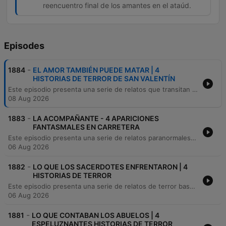
reencuentro final de los amantes en el ataúd.
Episodes
-
1884
EL AMOR TAMBIÉN PUEDE MATAR | 4
HISTORIAS DE TERROR DE SAN VALENTÍN
Este episodio presenta una serie de relatos que transitan entre el terror sobrenatural y la crónica romántica trágica. La primera parte explora leyendas urbanas de naturaleza macabra, incluyendo la historia de una joven fallecida en un accidente automovilístico que busca venganza, una niña con impulsos oscuros hacia su madre y un horno embrujado con consecuencias fatales. La segunda mitad del programa se aleja del horror para narrar la conmovedora historia real de José Fidel Cruz, conocido como el eterno enamorado de Hermosillo, Sonora. El relato detalla su devoción inquebrantable hacia una novia de cristal y cómo su amor trascendió la locura y la muerte.
08 Aug 2026
-
1883
LA ACOMPAÑANTE - 4 APARICIONES
FANTASMALES EN CARRETERA
Este episodio presenta una serie de relatos paranormales ocurridos en carreteras y zonas rurales de México, incluyendo las visiones de un trailero desde su infancia y un encuentro sobrenatural con una difunta esposa durante un asalto. Asimismo, se exploran leyendas sobre carretas espectrales y apariciones cerca de cementerios.
06 Aug 2026
-
1882
LO QUE LOS SACERDOTES ENFRENTARON | 4
HISTORIAS DE TERROR
Este episodio presenta una serie de relatos de terror basados en hechos reales que involucran encuentros con entidades sobrenaturales y sacerdotes. Se narran ataques de un Nahual, confrontaciones con brujería y la presencia de entes demoníacos durante procesos de sanación espiritual. Asimismo, se explora una historia ambientada en los años 60 en Veracruz, donde apariciones macabras de un sacerdote decapitado conducen al descubrimiento de un asesinato y a la ejecución de un impostor.
06 Aug 2026
-
1881
LO QUE CONTABAN LOS ABUELOS | 4
ESPELUZNANTES HISTORIAS DE TERROR