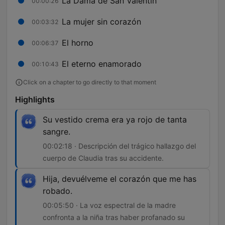
La Dama de San Valentín
00:00:26
La mujer sin corazón
00:03:32
El horno
00:06:37
El eterno enamorado
00:10:43
Click on a chapter to go directly to that moment
Highlights
Su vestido crema era ya rojo de tanta
sangre.
00:02:18 · Descripción del trágico hallazgo del
cuerpo de Claudia tras su accidente.
Hija, devuélveme el corazón que me has
robado.
00:05:50 · La voz espectral de la madre
confronta a la niña tras haber profanado su