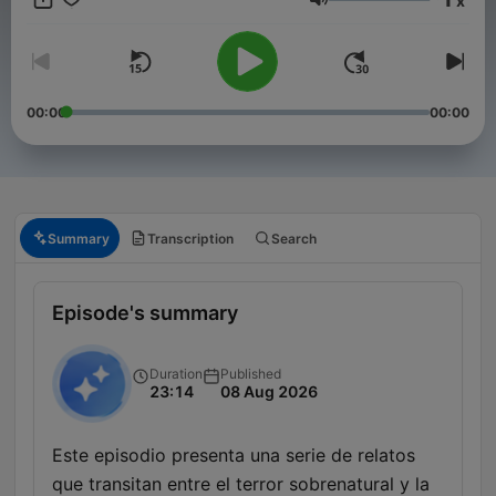
x
abandonados, este podcast es para ti. Nuevos episodios cada
Volume
semana con historias que te van a acompañar mucho después
de terminar de escucharlas." ✉️ Contacto:
inframundorelatos@gmail.com
00:00
00:00
Summary
Transcription
Search
Episode's summary
Duration
Published
23:14
08 Aug 2026
Este episodio presenta una serie de relatos
que transitan entre el terror sobrenatural y la