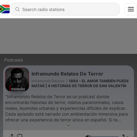
Podcasts
Inframundo Relatos De Terror
Inframundo Relatos
|
1884 - EL AMOR TAMBIÉN PUEDE
MATAR | 4 HISTORIAS DE TERROR DE SAN VALENTÍN
"Inframundo Relatos de Terror es un podcast donde
encontrarás historias de terror, relatos paranormales, casos
reales, leyendas urbanas y experiencias difíciles de explicar.
Cada episodio está narrado con ambientación inmersiva para
ofrecer una experiencia de terror única en español. Si te
gustan los relatos de miedo, fantasmas, brujas, apariciones,
carreteras malditas, hospitales, cementerios y pueblos
1