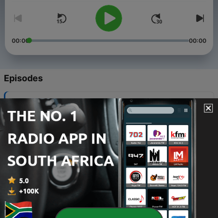
00:00
00:00
Episodes
-
20
Kom in: Inleiding
28 Nov 2023
-
19
Kom toe: Hoofstuk 1
30 Nov 2023
-
18
Kom toe: Hoofstuk 2
05 Dec 2023
-
17
Kom toe: Hoofstuk 3
07 Dec 2023