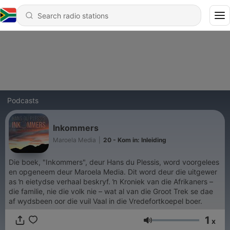
Podcasts
Inkommers
Maroela Media
|
20 - Kom in: Inleiding
Die boek, "Inkommers", deur Hans du Plessis, word voorgelees
en opgeneem deur Maroela Media. Dit word deur die uitgewer
as ŉ eietydse verhaal beskryf. ŉ Kroniek van die Afrikaners –
die familie, nie die volk nie – wat al van die Groot Trek se dae
af wydsbeen oor die vuil Vaal in die Vredefortkoepel boer.
1
x
Volume