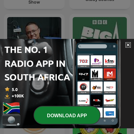
Show
SAfm Market Update with
Big Boss Interview
Moneyweb
DOWNLOAD APP