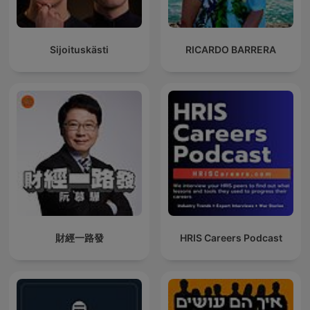
Sijoituskästi
RICARDO BARRERA
財經一路發
HRIS Careers Podcast