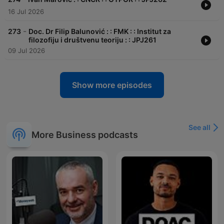
16 Jul 2026
-
273
Doc. Dr Filip Balunović : : FMK : : Institut za
filozofiju i društvenu teoriju : : JPJ261
09 Jul 2026
Show more episodes
See all
More Business podcasts