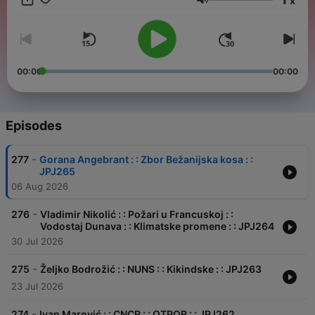
x
stvarima. Od 2013. godine organizovao sam konferenciju
Volume
wwvrsac pod sloganom Živi lokalno radi globalno, gde sam
pomogao da se ispriča preko 60 uspešnih priča.
00:00
00:00
Episodes
-
277
Gorana Angebrant : : Zbor Bežanijska kosa : :
JPJ265
06 Aug 2026
-
276
Vladimir Nikolić : : Požari u Francuskoj : :
Vodostaj Dunava : : Klimatske promene : : JPJ264
30 Jul 2026
-
275
Željko Bodrožić : : NUNS : : Kikindske : : JPJ263
23 Jul 2026
-
274
Ivan Marović : : CNCR : : OTPOR : : JPJ262