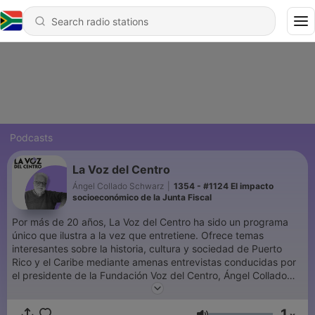
Podcasts
La Voz del Centro
Ángel Collado Schwarz
|
1354 - #1124 El impacto
socioeconómico de la Junta Fiscal
Por más de 20 años, La Voz del Centro ha sido un programa
único que ilustra a la vez que entretiene. Ofrece temas
interesantes sobre la historia, cultura y sociedad de Puerto
Rico y el Caribe mediante amenas entrevistas conducidas por
el presidente de la Fundación Voz del Centro, Ángel Collado
Schwarz. Desde el comienzo ha sido distribuido digitalmente y
eventualmente en formato podcast, siendo este pionero como
1