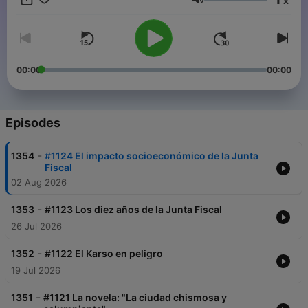
x
el primer podcast puertorriqueño. Los programas también son
Volume
trasmitidos todos los domingos por varias emisoras de radio en
Puerto Rico, Nueva York y Santo Domingo.
00:00
00:00
Episodes
-
1354
#1124 El impacto socioeconómico de la Junta
Fiscal
02 Aug 2026
-
1353
#1123 Los diez años de la Junta Fiscal
26 Jul 2026
-
1352
#1122 El Karso en peligro
19 Jul 2026
-
1351
#1121 La novela: "La ciudad chismosa y