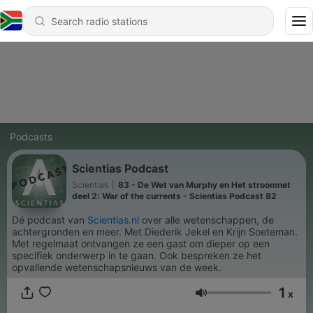
Podcasts
Scientias Podcast
Scientias
|
83 - De Wet van Murphy en Het stroomnet
deel 2: War of the currents - Scientias Podcast 82
Dé podcast van
Scientias.nl
over alle wetenschappen, de
achtergronden en meer. Met Diederik Jekel en Krijn Soeteman.
Met regelmaat ontvangen ze een gast om dieper op een
specifiek onderwerp in te gaan. Ook bespreken ze het
opvallende wetenschapsnieuws van de week.
1
x
Volume