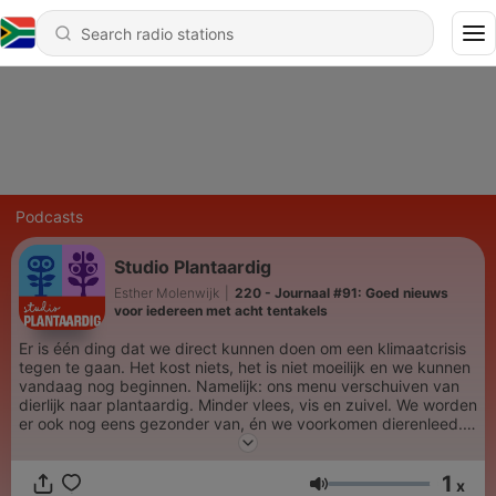
Podcasts
Studio Plantaardig
Esther Molenwijk
|
220 - Journaal #91: Goed nieuws
voor iedereen met acht tentakels
Er is één ding dat we direct kunnen doen om een klimaatcrisis
tegen te gaan. Het kost niets, het is niet moeilijk en we kunnen
vandaag nog beginnen. Namelijk: ons menu verschuiven van
dierlijk naar plantaardig. Minder vlees, vis en zuivel. We worden
er ook nog eens gezonder van, én we voorkomen dierenleed.
Dat deze transitie nodig is, staat inmiddels als een paal boven
water. Maar hoe gaan we 'm maken? En welke verrassingen
1
heeft het menu van morgen voor ons in petto? Esther
x
Volume