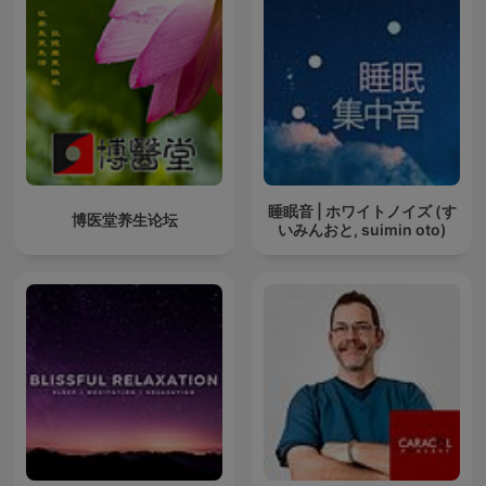
睡眠音 | ホワイトノイズ (す
博医堂养生论坛
いみんおと, suimin oto)