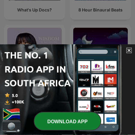
What's Up Docs?
8 Hour Binaural Beats
Wisdom & Wellness with
Sleep Sounds
Mpoomy Ledwaba
DOWNLOAD APP