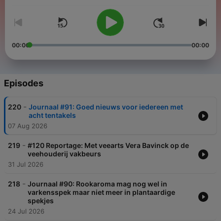
Molenwijk gaat in gesprek met experts over de transitie naar
een meer plantaardige samenleving.
00:00
00:00
Episodes
-
220
Journaal #91: Goed nieuws voor iedereen met
acht tentakels
07 Aug 2026
-
219
#120 Reportage: Met veearts Vera Bavinck op de
veehouderij vakbeurs
31 Jul 2026
-
218
Journaal #90: Rookaroma mag nog wel in
varkensspek maar niet meer in plantaardige
spekjes
24 Jul 2026