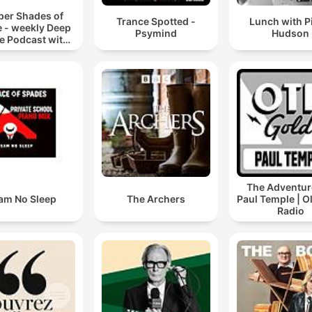
per Shades of
Trance Spotted -
Lunch with P
 - weekly Deep
Psymind
Hudson
e Podcast with
s Behrenroth
The Adventur
am No Sleep
The Archers
Paul Temple | O
Radio