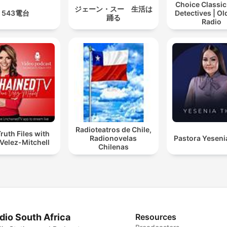
Choice Classic
ジェーン・スー 生活は
543電台
Detectives | O
踊る
Radio
Radioteatros de Chile,
ruth Files with
Radionovelas
Pastora Yeseni
Velez-Mitchell
Chilenas
dio South Africa
Resources