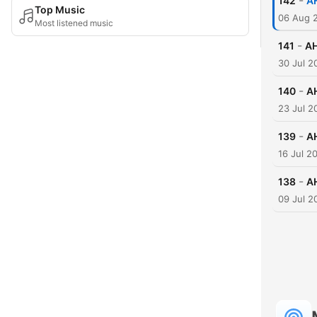
-
142
AH
Top Music
06 Aug 
Most listened music
-
141
AH
30 Jul 2
-
140
AH
23 Jul 2
-
139
AH
16 Jul 2
-
138
AH
09 Jul 2