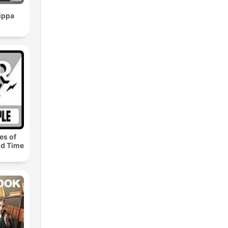
ippa
es of
ld Time