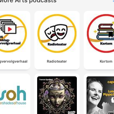
More Arts podcasts
vervolgverhaal
Radioteater
Kortom