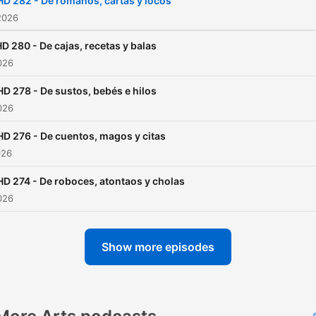
D 282 - De romanos, cartas y locos
2026
D 280 - De cajas, recetas y balas
026
D 278 - De sustos, bebés e hilos
026
D 276 - De cuentos, magos y citas
026
D 274 - De roboces, atontaos y cholas
026
Show more episodes