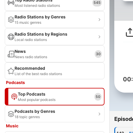
545
Most listened radio stations
Radio Stations by Genres
15 music genres
Radio Stations by Regions
Local radio stations
News
30
News radio stations
Recommended
List of the best radio stations
00
Podcasts
Top Podcasts
50
Most popular podcasts
Podcasts by Genres
18 topic genres
Episod
Music