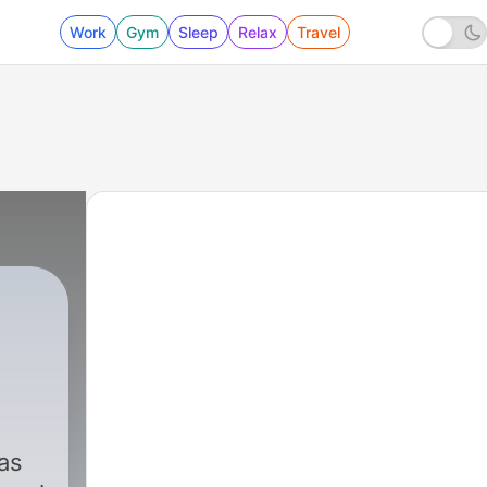
Work
Gym
Sleep
Relax
Travel
as