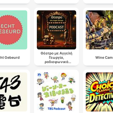
Θέατρο με Αγγελή
ht Gebeurd
Γεωργία,
Wine Cam
ραδιοφωνικά
θεατρικά έργα