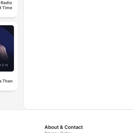
 Radio
ld Time
a Then
About & Contact