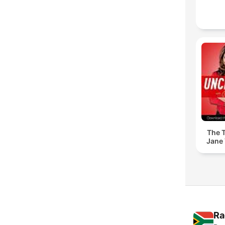
The T
Jane 
Ra