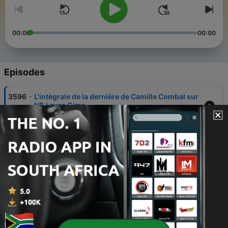
00:00
00:00
Episodes
-
3596
L'intégrale de la dernière de Camille Combal sur
NRJ avec Gims
26 Jun 2026
-
3595
Le 18-19h : C'est la dernière avec Gims !
26 Jun 2026
-
3594
Le 17-18h : C'est la dernière
26 Jun 2026
-
3593
Le 16-17h : C'est la dernière
26 Jun 2026