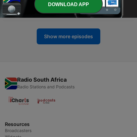
-
3592
L’intégrale de Camille Combal sur NRJ avec
DOWNLOAD APP
Ramzy et Rédouane Bougheraba
25 Jun 2026
Show more episodes
Radio South Africa
Radio Stations and Podcasts
Resources
Broadcasters
Widgets