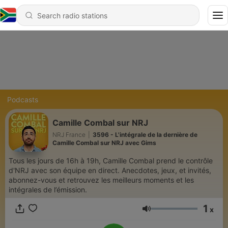
Podcasts
Camille Combal sur NRJ
NRJ France
|
3596 - L'intégrale de la dernière de
Camille Combal sur NRJ avec Gims
Tous les jours de 16h à 19h, Camille Combal prend le contrôle
d'NRJ avec son équipe en direct. Anecdotes, jeux, et invités,
abonnez-vous et retrouvez les meilleurs moments et les
intégrales de l’émission.
1
x
Volume