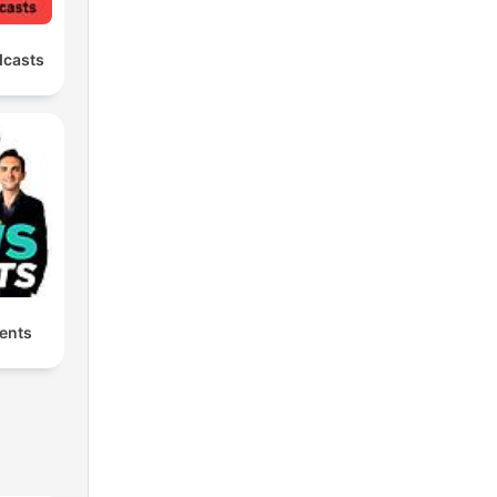
dcasts
ents