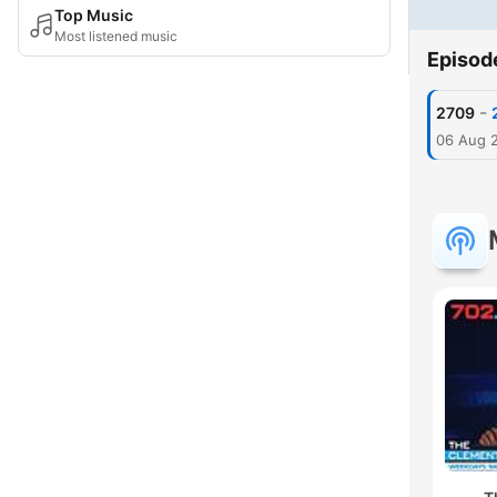
Top Music
Most listened music
Episod
-
2709
06 Aug 