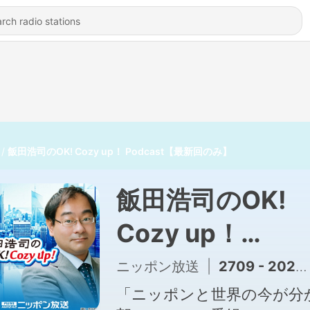
飯田浩司のOK! Cozy up！ Podcast【最新回のみ】
飯田浩司のOK!
Cozy up！
Podcast【最新
ニッポン放送
|
2709 - 2026年8月7日（金）コメンテーター：鈴木一人
のみ】
「ニッポンと世界の今が分