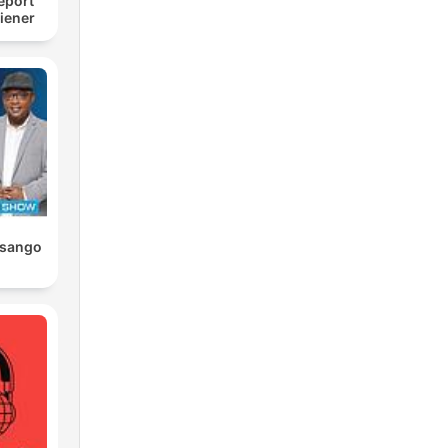
eport
iener
asango