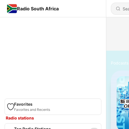
Radio South Africa
Podcasts
Favorites
Favorites and Recents
Radio stations
Top Radio Stations