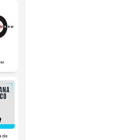
вы
a de