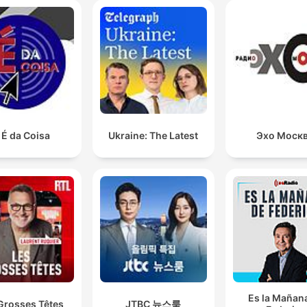
 É da Coisa
Ukraine: The Latest
Эхо Моск
Es la Mañan
Grosses Têtes
JTBC 뉴스룸