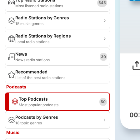
545
Most listened radio stations
Radio Stations by Genres
15 music genres
Radio Stations by Regions
Local radio stations
News
30
News radio stations
Recommended
List of the best radio stations
Podcasts
Top Podcasts
50
Most popular podcasts
00
Podcasts by Genres
18 topic genres
Music