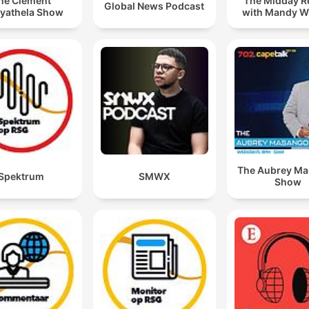
he Clement
The Midday R
Global News Podcast
yathela Show
with Mandy W
The Aubrey M
Spektrum
SMWX
Show