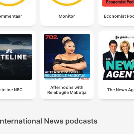
ommentaar
Monitor
Economist Po
Afternoons with
ateline NBC
The News Ag
Relebogile Mabotja
International News podcasts