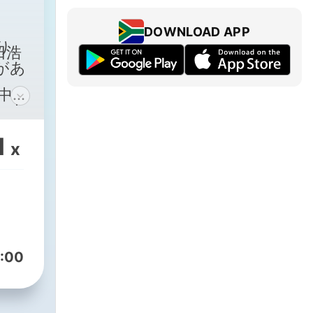
DOWNLOAD APP
り、
田浩
があ
界中に
スト
1
x
安全
てい
でラ
:00
R