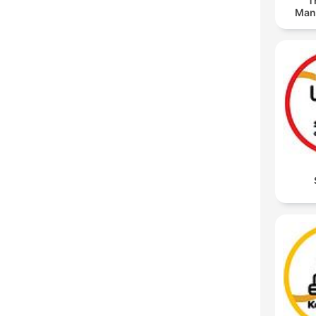
T
Man