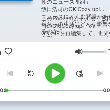
朝のニュース番組」
飯田浩司のOK!Cozy up!
ニュースにどんな背景があ
このPodcastはそんな「飯
私たちの生活にどんな影響
司のOK!Cozy up!」の
るのか？
ON AIRを再編集して、世
多彩なコメンテーターやゲ
お届けしています！
と共に、考えています！
ぜひお楽しみください。
日本の政治、経済から外交
Volume
保障・国際情勢まで、
幅広くニュースをお届けし
ます。
番組は平日朝６時～８時ま
ジオ生放送
:00
00
radikoライブはコチラ
https://radiko.jp/#!/live/LF