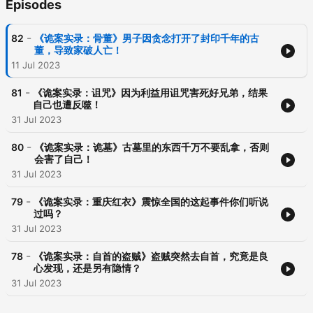
Episodes
-
82
《诡案实录：骨董》男子因贪念打开了封印千年的古
董，导致家破人亡！
11 Jul 2023
-
81
《诡案实录：诅咒》因为利益用诅咒害死好兄弟，结果
自己也遭反噬！
31 Jul 2023
-
80
《诡案实录：诡墓》古墓里的东西千万不要乱拿，否则
会害了自己！
31 Jul 2023
-
79
《诡案实录：重庆红衣》震惊全国的这起事件你们听说
过吗？
31 Jul 2023
-
78
《诡案实录：自首的盗贼》盗贼突然去自首，究竟是良
心发现，还是另有隐情？
31 Jul 2023