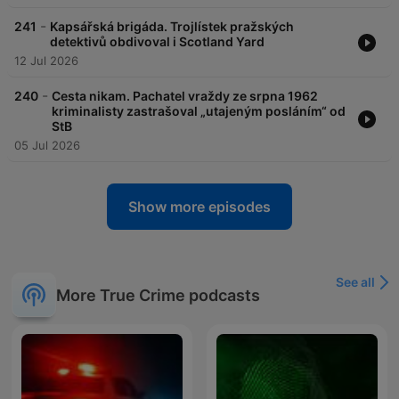
-
241
Kapsářská brigáda. Trojlístek pražských
detektivů obdivoval i Scotland Yard
12 Jul 2026
-
240
Cesta nikam. Pachatel vraždy ze srpna 1962
kriminalisty zastrašoval „utajeným posláním“ od
StB
05 Jul 2026
Show more episodes
See all
More True Crime podcasts