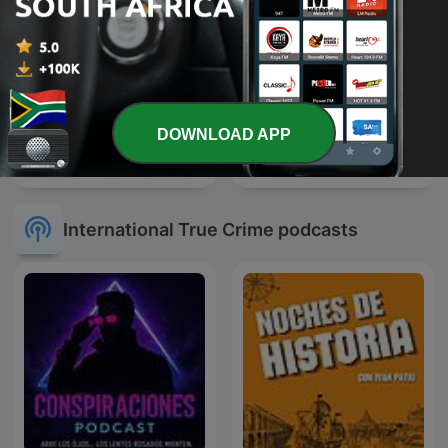
DOWNLOAD APP
True Crime South Africa
Forensic Files II
International True Crime podcasts