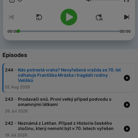
x
Volume
00:00
00:00
Episodes
-
244
Kdo potrestá vraha? Nevyřešená vražda ze 70. let
odhaluje Františka Mrázka i tragédii rodiny
Velíšků
02 Aug 2026
-
243
Prodavači snů. První velký případ podvodu s
omamnými látkami
26 Jul 2026
-
242
Neznámá z Letňan. Případ z Historie českého
zločinu, který nemohl být v 70. letech vyřešen
19 Jul 2026