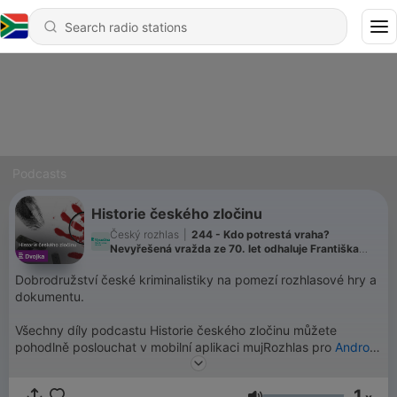
Podcasts
Historie českého zločinu
Český rozhlas
|
244 - Kdo potrestá vraha?
Nevyřešená vražda ze 70. let odhaluje Františka
Mrázka i tragédii rodiny Velíšků
Dobrodružství české kriminalistiky na pomezí rozhlasové hry a
dokumentu.
Všechny díly podcastu Historie českého zločinu můžete
pohodlně poslouchat v mobilní aplikaci mujRozhlas pro
Android
a
iOS
nebo na webu
mujRozhlas.cz
.
1