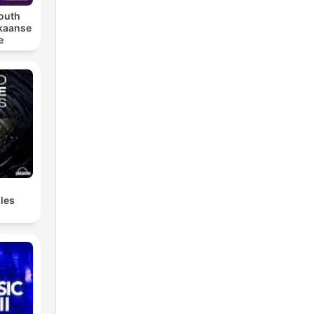
outh
ikaanse
e
iles