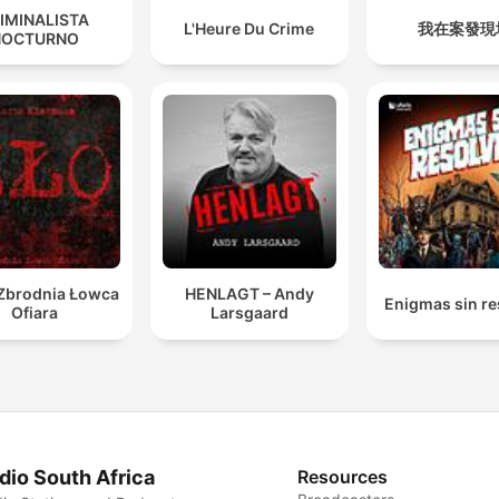
IMINALISTA
L'Heure Du Crime
我在案發現
NOCTURNO
 Zbrodnia Łowca
HENLAGT – Andy
Enigmas sin re
Ofiara
Larsgaard
dio South Africa
Resources