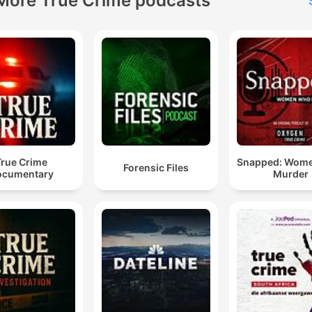
More True Crime podcasts
True Crime
Snapped: Wom
Forensic Files
ocumentary
Murder