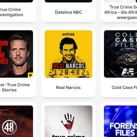
True Crime S
True Crime
Dateline NBC
Africa – die Afr
vestigation
weergaw
er: True Crime
Real Narcos
Cold Case F
Stories