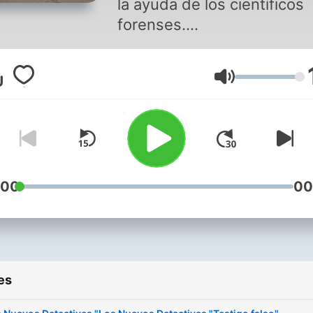
la ayuda de los científicos
forenses.
https://www.youtube.com
Volume
:00
00
es