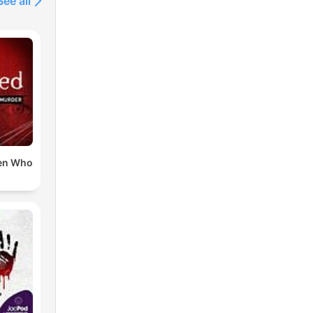
See all
en Who