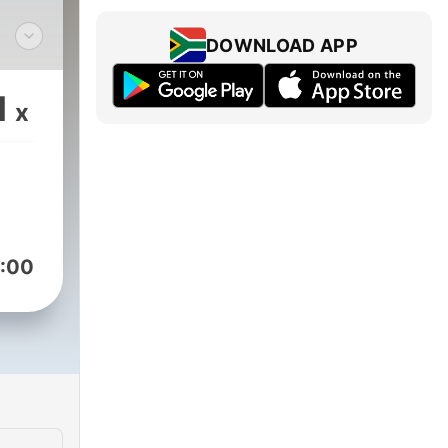
DOWNLOAD APP
/@CanalVintageTVmx
1
x
:00