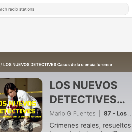
LOS NUEVOS DETECTIVES Casos de la ciencia forense
LOS NUEVOS
DETECTIVES
Casos de la
Mario G Fuentes
|
87 - Los Nuevos Detectives "Los Nuevos Detectives "Testigo falso"
ciencia forense
Crimenes reales, resueltos