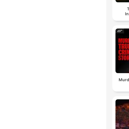
In
Murd