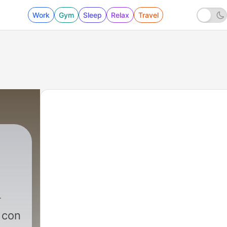
Work
Gym
Sleep
Relax
Travel
 con