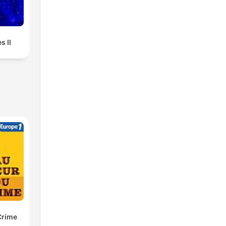
s II
Crime