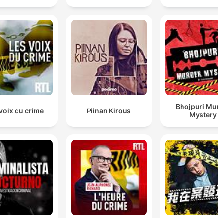
Bhojpuri Mu
voix du crime
Piinan Kirous
Mystery