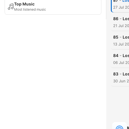
-
87
Los
Top Music
27 Jul 2
Most listened music
-
86
Los
21 Jul 2
-
85
Los
13 Jul 2
-
84
Los
06 Jul 2
-
83
Los
30 Jun 