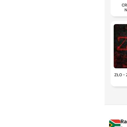
CR
ZŁO -
Ra