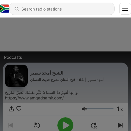
Podcasts
الشيخ أمجد سمير
64 - فتح المنان بشرح حديث النعمان
|
أمجد سمير
و إنها لَشِرْعةُ السماء؛ غَيِّر نفسَك تُغيرْ التاريخ
https://www.amgadsamir.com/
1
x
Volume