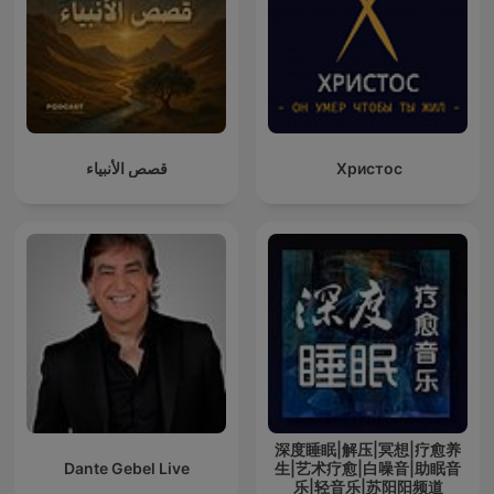
قصص الأنبياء
Христос
深度睡眠|解压|冥想|疗愈养
Dante Gebel Live
生|艺术疗愈|白噪音|助眠音
乐|轻音乐|苏阳阳频道