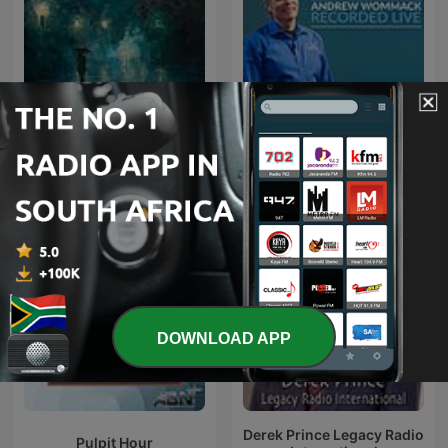
Rainy Sleep - Heavy Rain
Andrew Wommack
and Thunder Sounds
Recorded Live
DOWNLOAD APP
Derek Prince Legacy Radio
Pulpit Hour