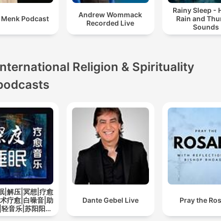
Rainy Sleep -
Andrew Wommack
i Menk Podcast
Rain and Thu
Recorded Live
Sounds
International Religion & Spirituality
podcasts
眠|解压|冥想|疗愈
艺术疗愈|白噪音|助
Dante Gebel Live
Pray the Ro
|轻音乐|苏阳阳频
道