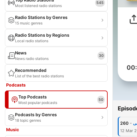
545
Most listened radio stations
Radio Stations by Genres
15 music genres
Radio Stations by Regions
Local radio stations
News
30
News radio stations
00
Recommended
List of the best radio stations
Podcasts
Top Podcasts
50
Most popular podcasts
Episod
Podcasts by Genres
18 topic genres
-
260
ى
Music
12 Mar 