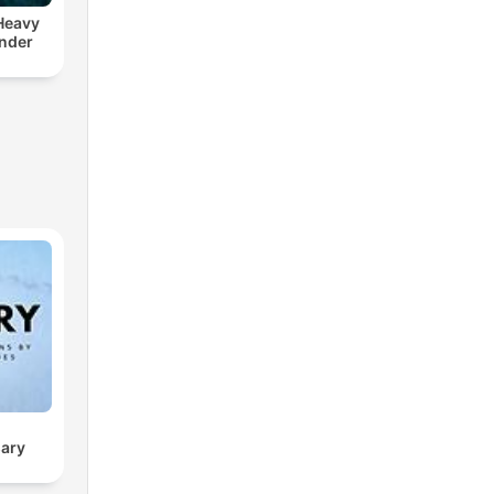
 Heavy
nder
sary