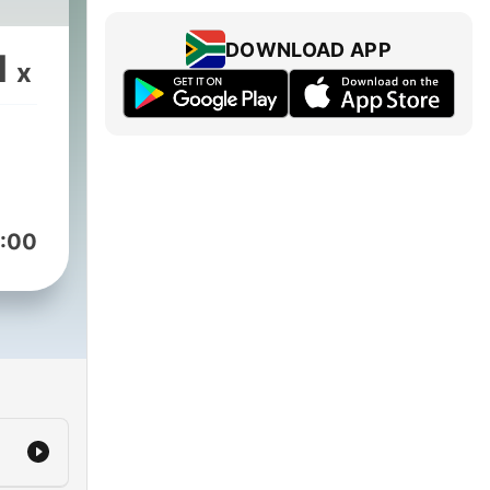
DOWNLOAD APP
1
x
:00