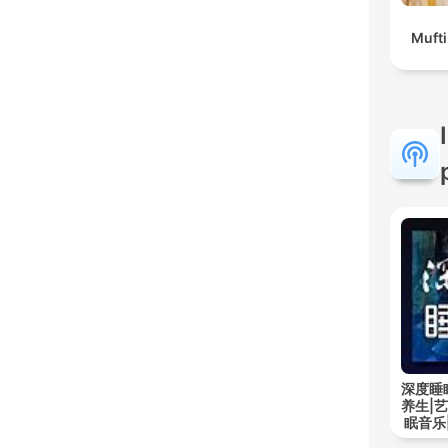
Muft
深度睡
养生|
眠音乐