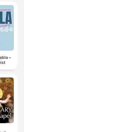
abla –
ist