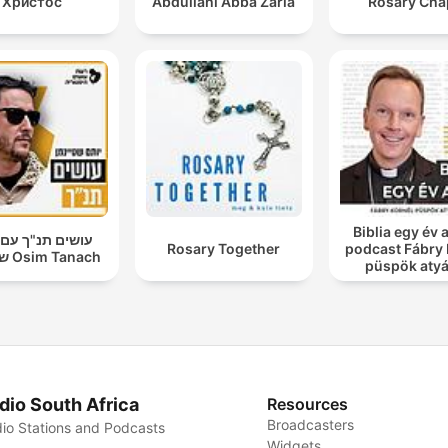
Христос
Abdullahi Abba Zaria
Rosary Cha
Biblia egy év a
עושים תנ"ך עם 
Rosary Together
podcast Fábry 
שטיינמן Osim Tanach
püspök atyá
dio South Africa
Resources
Broadcasters
io Stations and Podcasts
Widgets