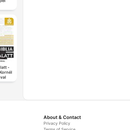
pel
latt -
Kornél
val
About & Contact
Privacy Policy
Terms of Service