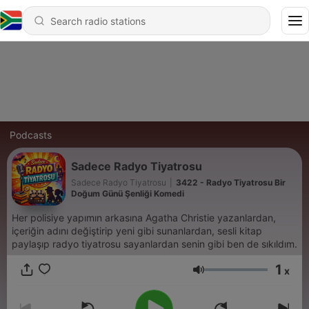
Podcasts
Sadece Radyo Tiyatrosu
Sadece Radyo Tiyatrosu
|
3422 - Radyo Tiyatrosu Bir
Doğum Günü Şenliği Komedi
Her polisiye yapımın arkasına Agatha Christie yazanlardan,
içeriğin adını değiştirip yeni gibi sunanlardan, sesli kitap
paylaşıp radyo tiyatrosu sayanlardan senin gibi ben de sıkıldım.
1
x
Volume