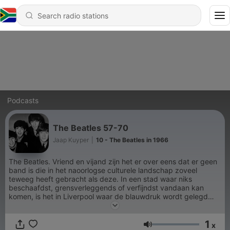
Podcasts
The Beatles 57-70
Jaap Kuyper
|
10 - The Beatles in 1966
The Beatles. Vriend en vijand zijn het er over eens dat er geen
band is die in het naoorlogse culturele landschap zoveel
teweeg heeft gebracht als deze. In een stad waar niks
beschaafdst, grensverleggends of verfijndst vandaan kan
komen, is het in Liverpool waar de blauwdruk wordt gelegd
voor de populaire muziekcultuur. Zowel innovatief als
commercieel zijn The Beatles baanbrekend. Hun gebruik van
1
de opnamestudio als instrument, alsook expansie op het
x
Volume