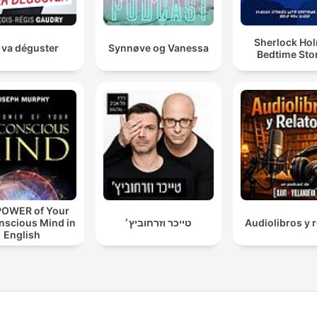
Sherlock Ho
 va déguster
Synnøve og Vanessa
Bedtime Sto
POWER of Your
nscious Mind in
טייכר וזרחוביץ׳
Audiolibros y r
English