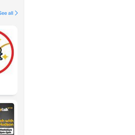
m/show/3pgovLQEeTV9GzEDnJguaq
See all
m/show/74TDodF06zdMtN9JfdMxzg
om/show/0YyPon4Uz04O3mDDQNP47U
dcast/