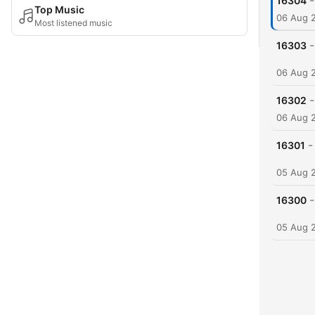
-
16304
Top Music
06 Aug 
Most listened music
-
16303
06 Aug 
-
16302
06 Aug 
-
16301
05 Aug 
-
16300
05 Aug 