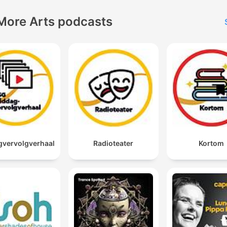
2018年
https://open.spotify.co
More Arts podcasts
2017年
https://open.spotify.co
2016年
https://open.spotify.c
TBS Podcast：
https://www.tbsradio.jp/po
vervolgverhaal
Radioteater
Kortom