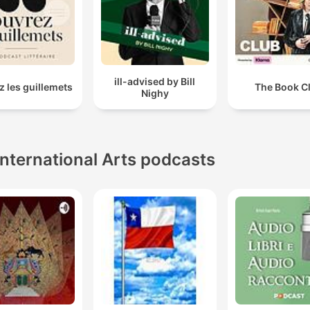
ill-advised by Bill
 les guillemets
The Book C
Nighy
International Arts podcasts