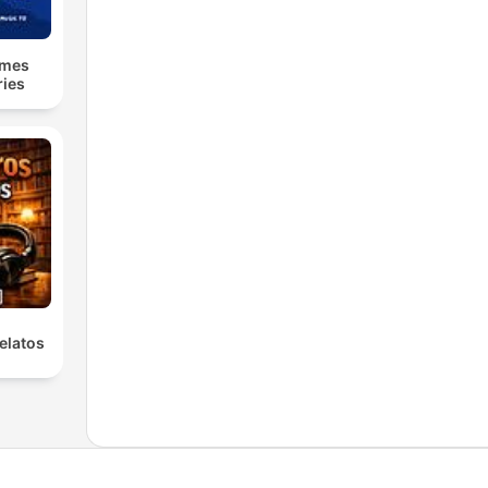
lmes
ries
elatos