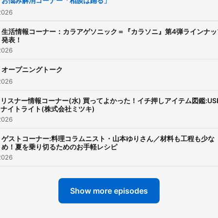
お悩み解消コーナー「相談は踊る」
上変更する可能性がござい
2026
す。配信期間はエピソード
生活情報コーナー：カラアゲソニック＝『カラソニ』第4弾ラインナッ
に異なります。 【過去分アーカ
発表！
2026
イブ】 2024年
https://open.spotify.com
オープニングトーク
2023年
2026
https://open.spotify.co
リスナー情報コーナー(水) 買ってよかった！イチ押しアイテム図鑑:US
2022年
ナイトライト(株式会社ミツキ)
2026
https://open.spotify.co
2021年
ゲストコーナー:料理コラムニスト・山本ゆりさん／材料も工程も少な
め！夏を乗り切るためのお手軽レシピ
https://open.spotify.co
2026
2020年
https://open.spotify.com
Show more episodes
2019年
https://open.spotify.co