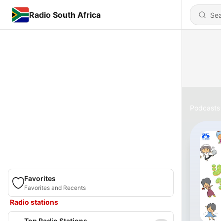
Radio South Africa
Podcasts
Favorites
Favorites and Recents
Radio stations
Top Radio Stations