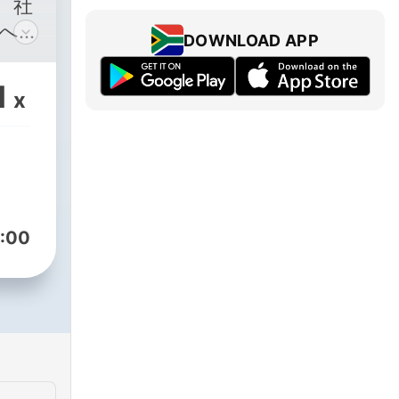
、社
へ
DOWNLOAD APP
進気
ン・
1
x
知恵
共に
いて
やか
昼を
系ラ
:00
・ス
で毎週
配信
都合