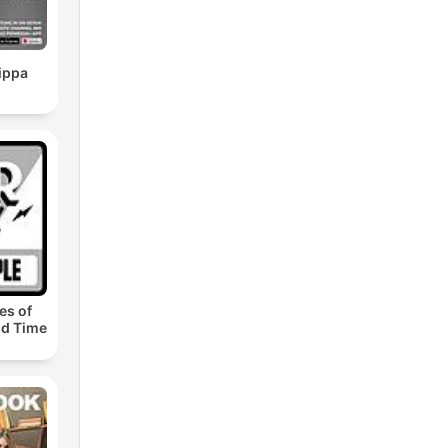
ippa
es of
ld Time