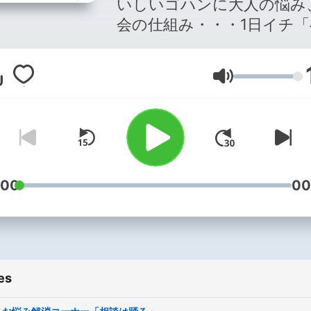
いしいゴハンに大人の悩み
会の仕組み・・・1日イチ「
ぇ～」なトピックスを。新
鋭のコラムニスト、ジェー
Volume
スーが、生活情報や人生の
をナイスなミュージックと
綴ります。なにせ生活は続
いく。それならせめて、軽
なステップで。あなたのお
ちょっと彩る＜昼ドキ支援
:00
00
ジオ＞それが、「ジェーン
ー 生活は踊る」です。 TBSラ
ジオ＜FM90.5/AM954＞
月～木11時～放送中！ ■番組一
es
部をお聴きいただけます。
するコーナーなどは番組の