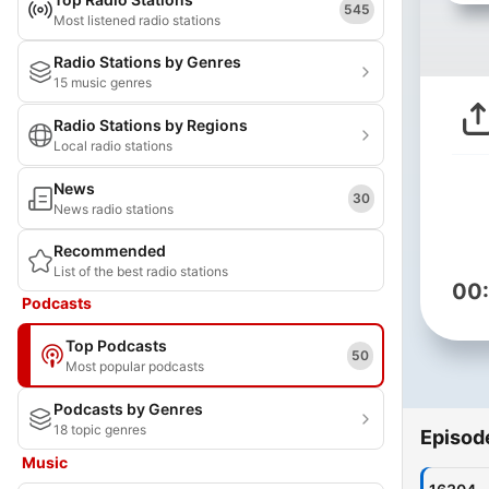
545
Most listened radio stations
Radio Stations by Genres
15 music genres
Radio Stations by Regions
Local radio stations
News
30
News radio stations
Recommended
List of the best radio stations
00
Podcasts
Top Podcasts
50
Most popular podcasts
Podcasts by Genres
18 topic genres
Episod
Music