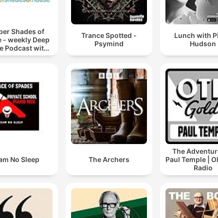
per Shades of
Trance Spotted -
Lunch with P
 - weekly Deep
Psymind
Hudson
e Podcast with
s Behrenroth
The Adventur
am No Sleep
The Archers
Paul Temple | O
Radio