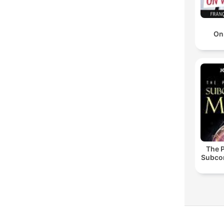
On
The 
Subco