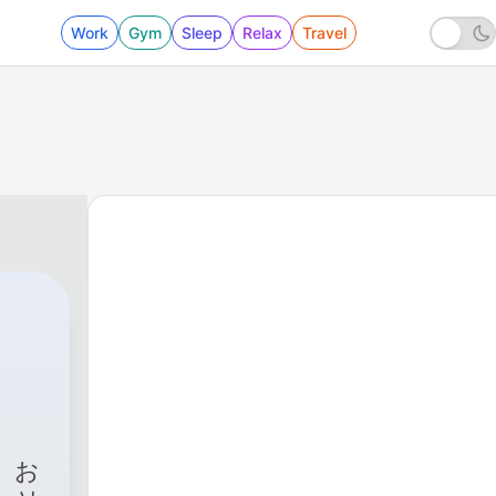
Work
Gym
Sleep
Relax
Travel
ー
、お