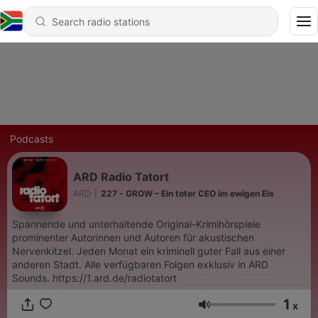
Podcasts
ARD Radio Tatort
ARD
|
227 - GROW – Ein toter CEO im ewigen Eis
Spannende und unterhaltende Original-Krimihörspiele
prominenter Autorinnen und Autoren für akustischen
Nervenkitzel. Jeden Monat ein kriminell guter Fall aus einer
anderen Stadt. Alle verfügbaren Folgen exklusiv in ARD
Sounds. https://1.ard.de/radiotatort
1
x
Volume