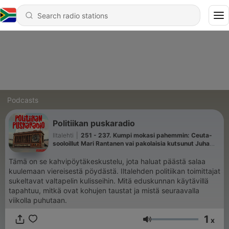
Podcasts
Politiikan puskaradio
Iltalehti
|
251 - 237. Kumpi mokasi pahemmin: Ceuta-
sooloillut Mari Rantanen vai pakolaisia kutsunut Juha
Sipilä?
Tämä on se kahvipöytäkeskustelu, jota haluat päästä salaa
kuulemaan viereisestä pöydästä. Iltalehden politiikan toimittajat
sukeltavat valtapelin kulisseihin. Mitä eduskunnan käytävillä
tapahtuu, mitkä ovat kohujen taustat ja mistä seuraavalla
viikolla puhutaan.
1
x
Volume