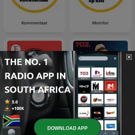
Kommentaar
Monitor
Afternoons with
Economist Podcasts
Relebogile Mabotja
DOWNLOAD APP