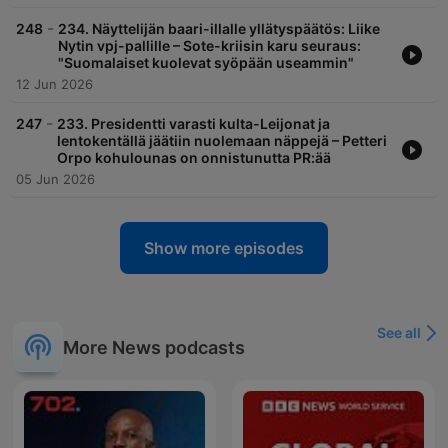
-
248
234. Näyttelijän baari-illalle yllätyspäätös: Liike
Nytin vpj-pallille – Sote-kriisin karu seuraus:
"Suomalaiset kuolevat syöpään useammin"
12 Jun 2026
-
247
233. Presidentti varasti kulta-Leijonat ja
lentokentällä jäätiin nuolemaan näppejä – Petteri
Orpo kohulounas on onnistunutta PR:ää
05 Jun 2026
Show more episodes
See all
More News podcasts