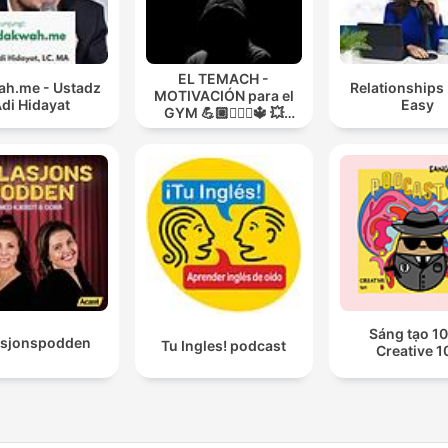
EL TEMACH -
h.me - Ustadz
Relationships
MOTIVACIÓN para el
di Hidayat
Easy
GYM 💪🏼🏋🏻‍♀🔱 💥
MODO GUERRA💥
Sáng tạo 10
asjonspodden
Tu Ingles! podcast
Creative 1