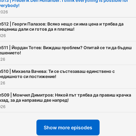
п513 | Frederik Den Hollander: I think everything is possible for
verybody!
2026
п512 | Георги Палазов: Всяко нещо си има цена и трябва да
рецениш дали си готов да я платиш!
026
п511 | Йордан Тотев: Виждаш проблем? Опитай се ти да бъдеш
ешението!
026
п510 | Михаела Вачева: Ти се състезаваш единствено с
редишното си постижение!
026
п509 | Момчил Димитров: Някой път трябва да правиш крачка
азад, за да направиш две напред!
026
Show more episodes