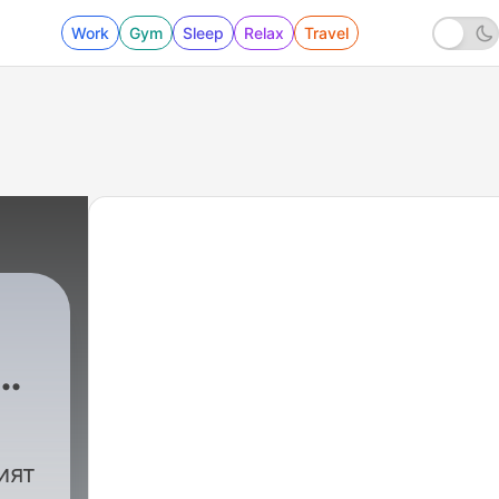
Work
Gym
Sleep
Relax
Travel
|
560 - Еп513 | Frederik Den Hollander: I t
ият