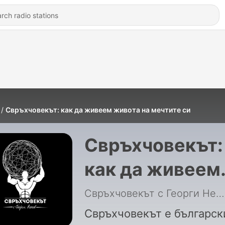
Свръхчовекът: как да живеем живота на мечтите си
Свръхчовекът:
как да живеем
живота на
Свръхчовекът с Георги Ненов
мечтите си
Свръхчовекът е българск