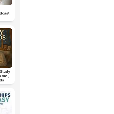
dcast
 Study
h me ,
nds