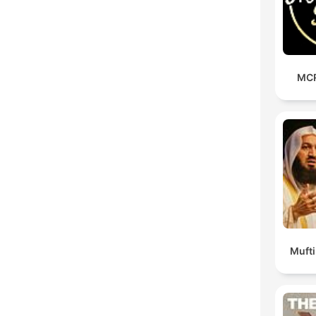
MCR
Muft