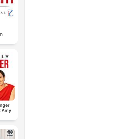
am
onger
t Amy