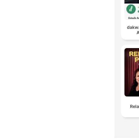
dakwa
A
Rel