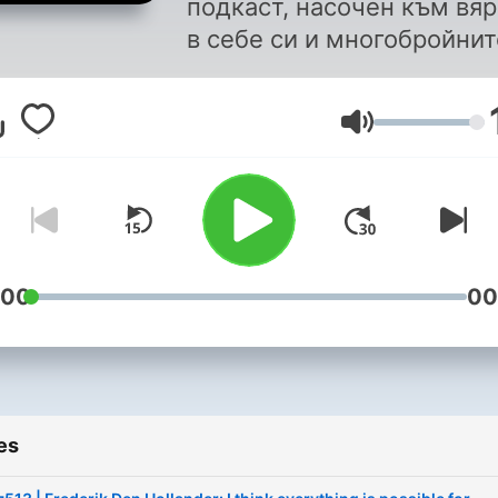
подкаст, насочен към вяр
в себе си и многобройнит
възможности, които ни
заобикалят. Разказвайки
Volume
вдъхновяващи истории н
хора, които живеят живот
мечтите си, Георги Ненов
цели да мотивира своите
слушатели да вървят по п
си с увереност в собстве
:00
00
си способности и така да
сътворят едно по-добро
бъдеще. Подкастът на
вдъхновителите!
es