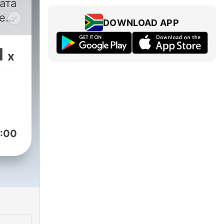
ата
е
DOWNLOAD APP
1
x
а
а на
ътя
ните
:00