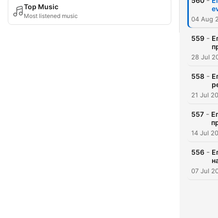
-
560
Е
Top Music
e
Most listened music
04 Aug 
-
559
Е
п
28 Jul 2
-
558
Е
р
21 Jul 2
-
557
Е
п
14 Jul 2
-
556
Е
н
07 Jul 2