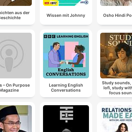
ichten aus der
Wissen mit Johnny
Osho Hindi Po
eschichte
Study sounds,
s – On Purpose
Learning English
lofi, study wit
Magazine
Conversations
focus sou