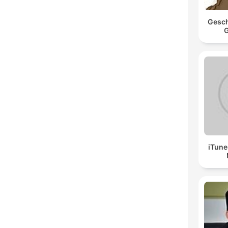
Gesch
G
iTune