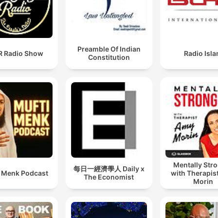
Preamble Of Indian
 Radio Show
Radio Isl
Constitution
Mentally Str
每日一經濟學人 Daily x
i Menk Podcast
with Therapis
The Economist
Morin