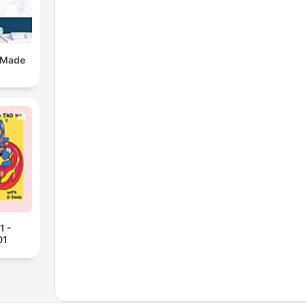
 Made
1 -
01