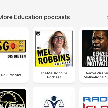
More Education podcasts
The Mel Robbins
Denzel Washi
 Dokumentêr
Podcast
Motivational 