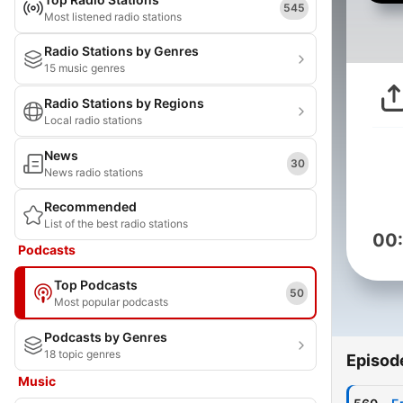
545
Most listened radio stations
Radio Stations by Genres
15 music genres
Radio Stations by Regions
Local radio stations
News
30
News radio stations
Recommended
List of the best radio stations
00
Podcasts
Top Podcasts
50
Most popular podcasts
Podcasts by Genres
18 topic genres
Episod
Music