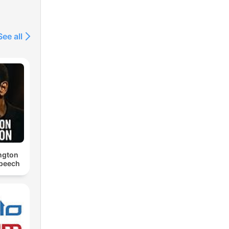
See all
ngton
Speech