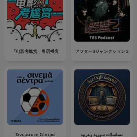
「电影考尴赏」粤语播客
アフター6ジャンクション 2
Σινεμά στη Σέντρα
مسلسلات سورية وعربية