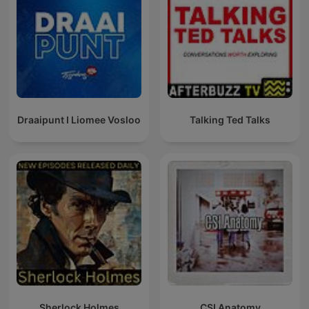
Draaipunt I Liomee Vosloo
Talking Ted Talks
Sherlock Holmes
CSI Anatomy