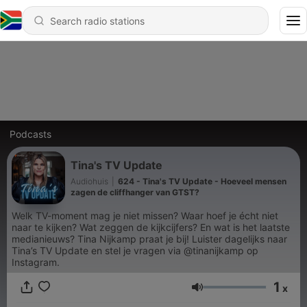
Podcasts
Tina's TV Update
Audiohuis
|
624 - Tina's TV Update - Hoeveel mensen
zagen de cliffhanger van GTST?
Welk TV-moment mag je niet missen? Waar hoef je écht niet
naar te kijken? Wat zeggen de kijkcijfers? En wat is het laatste
medianieuws? Tina Nijkamp praat je bij! Luister dagelijks naar
Tina’s TV Update en stel je vragen via @tinanijkamp op
Instagram.
1
x
Volume