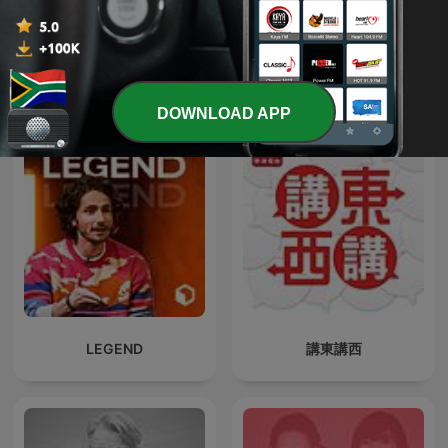
Perú Misterio
Čestmír Strakatý
DOWNLOAD APP
LEGEND
講東講西