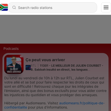
Podcasts
Ça peut vous arriver
RTL
|
11301 - LE MEILLEUR DE JULIEN COURBET -
B. Sabbah insulté en direct, les longues
interventions d'E. Leoty... Ce qu'il ne fallait pas rater
cette saison !
Du lundi au vendredi de 10h à 12h sur RTL, Julien Courbet est
votre allié et se bat pour faire respecter les droits de ceux qui
sont en difficulté ! Retrouvez chaque jour les intégrales de
l'émission, ainsi que des bonus exclusifs pour vous aider contre
les injustices du quotidien et vous protéger des arnaques.
Hébergé par Audiomeans. Visitez
audiomeans.fr/politique-de-
confidentialite
pour plus d'informations.