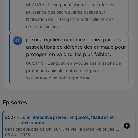
00:19:10 · Le segment aborde la montée en
puissance des escroqueries basées sur
l'utilisation de l'intelligence artificielle et des
réseaux sociaux.
je suis régulièrement missionnée par des
associations de défense des animaux pour
protéger, on va dire, les plus faibles.
00:21:19 · L'enquêtrice évoque ses missions de
protection animale, notamment pour le
sauvetage d'un petit tigre blanc.
Episodes
-
3527
Julie, détective privée : enquêtes, filatures et
révélations
Dans cet épisode de Un jour, une vie, la détective privée Julie Catalifo présente les coulisses de son métier, des stratégies d'anonymat à la diversité de ses missions, allant de la fraude à l'assurance à la protection animale. L'avocate Emma Léotti apporte un éclairage essentiel sur le cadre juridique, notamment concernant le respect de la vie privée et la recevabilité des preuves devant la justice.
06 Aug 2026