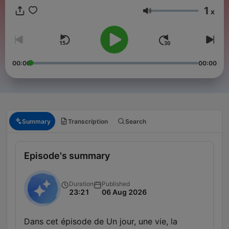
1
x
Volume
00:00
00:00
Summary
Transcription
Search
Episode's summary
Duration
Published
23:21
06 Aug 2026
Dans cet épisode de Un jour, une vie, la