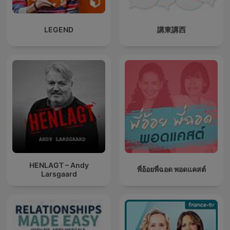
LEGEND
講東講西
HENLAGT – Andy
พี่อ้อยพี่ฉอด พอดแคสต์
Larsgaard