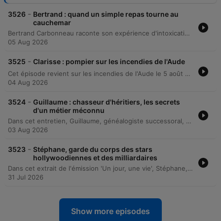
-
3526
Bertrand : quand un simple repas tourne au
cauchemar
Bertrand Carbonneau raconte son expérience d'intoxication grave après avoir consommé une courge amère, causée par la cucurbitacine. Ce poison, issu d'un croisement accidentel entre variétés, a provoqué des symptômes sévères, incluant la perte de cheveux et de peau. L'émission aborde ensuite l'absence d'information des magasins lors de tels incidents et l'analyse des mécanismes de surveillance alimentaire par l'expert Pascal Hébel. Enfin, la présentation de l'application Alerte Conso permet de découvrir comment recevoir des notifications proactives sur les rappels de produits.
05 Aug 2026
-
3525
Clarisse : pompier sur les incendies de l'Aude
Cet épisode revient sur les incendies de l'Aude le 5 août dernier à travers les témoignages de Clarisse, une pompière, et d'Eglantine, habitante du village de Ribaud. Elles décrivent la progression rapide des flammes, les procédures d'urgence pour survivre au milieu des feux et l'ambiance de guerre vécue lors de l'intervention des secours. L'entretien explore également le parcours professionnel de Clarisse, de sa vocation initiale chez les jeunes sapeurs-pompiers jusqu'aux réalités du métier. L'épisode aborde les qualités essentielles pour devenir pompier, telles que l'esprit d'équipe et la bienveillance, tout en lançant un appel aux futurs volontaires.
04 Aug 2026
-
3524
Guillaume : chasseur d'héritiers, les secrets
d'un métier méconnu
Dans cet entretien, Guillaume, généalogiste successoral, explique son métier de chercheur d'héritiers et partage des anecdotes marquantes, allant de découvertes fortunées à des secrets de famille sordides. Il évoque également les particularités de ses enquêtes lors d'inventaires, comme la découverte d'objets insolites ou de trésors cachés. L'exploration des coulisses du métier aborde la responsabilité juridique, l'aspect international des recherches et la complexité des successions. L'invité raconte comment il a résolu une énigme familiale impliquant un enfant caché, tout en soulignant l'importance de conserver des preuves physiques pour prouver une filiation.
03 Aug 2026
-
3523
Stéphane, garde du corps des stars
hollywoodiennes et des milliardaires
Dans cet extrait de l'émission 'Un jour, une vie', Stéphane, un ancien garde du corps de célébrités, partage des anecdotes marquantes sur sa carrière de vingt ans. Il évoque ses expériences auprès de stars comme Brad Pitt, Leonardo DiCaprio et Cate Blanchett, tout en détaillant les aspects techniques et les risques de son métier. Il raconte également ses missions auprès de personnalités telles que Bill Gates et Al Gore, expliquant comment sa morphologie discrète est un atout pour passer inaperçu. L'entretien explore les coulisses du luxe extrême, la gestion des imprévus et les qualités essentielles pour réussir dans cette profession, notamment l'humilité, la forme physique et le sérieux.
31 Jul 2026
Show more episodes