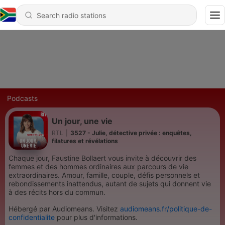
Podcasts
Un jour, une vie
RTL
|
3527 - Julie, détective privée : enquêtes,
filatures et révélations
Chaque jour, Faustine Bollaert vous invite à découvrir des
femmes et des hommes ordinaires aux parcours de vie
extraordinaires. Amour, famille, couple, défis personnels et
rebondissements inattendus, autant de sujets qui donnent vie
à des récits hors du commun.
Hébergé par Audiomeans. Visitez
audiomeans.fr/politique-de-
confidentialite
pour plus d'informations.