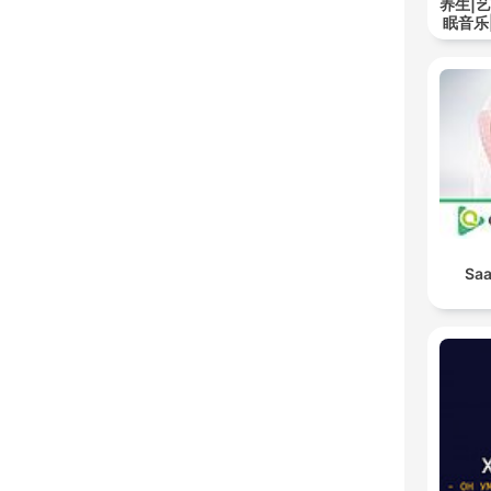
养生|
眠音乐
Saa