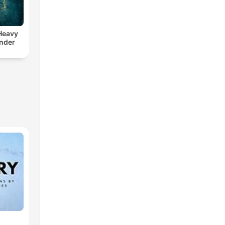
 Heavy
nder