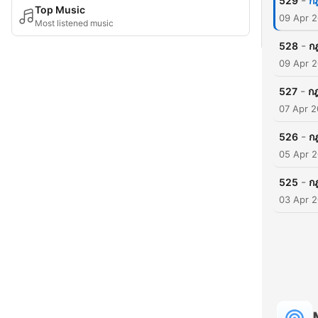
-
529
กฎ
Top Music
09 Apr 
Most listened music
-
528
ก
09 Apr 
-
527
กฎ
07 Apr 
-
526
ก
05 Apr 
-
525
ก
03 Apr 