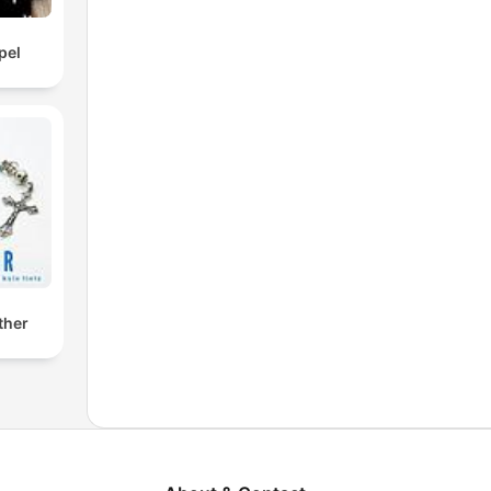
pel
ther