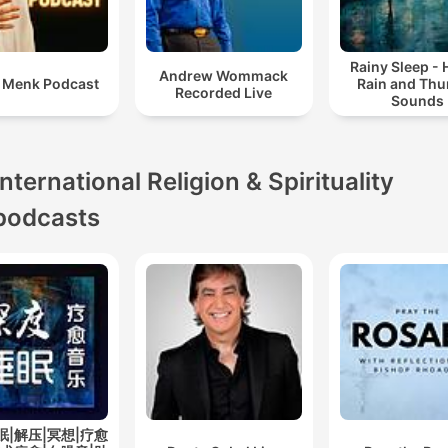
Rainy Sleep -
Andrew Wommack
i Menk Podcast
Rain and Thu
Recorded Live
Sounds
International Religion & Spirituality
podcasts
眠|解压|冥想|疗愈