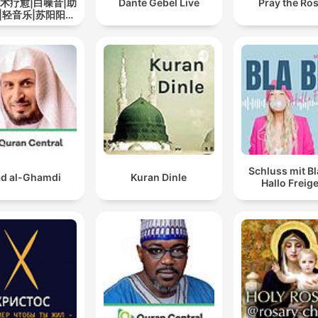
艺术疗愈|白噪音|助
Dante Gebel Live
Pray the Ro
|轻音乐|苏阳阳频
道
Schluss mit Bl
d al-Ghamdi
Kuran Dinle
Hallo Freige