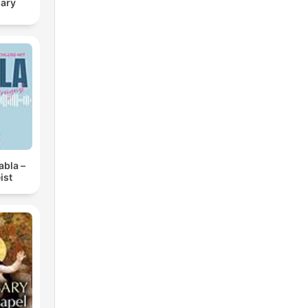
sary
abla –
ist