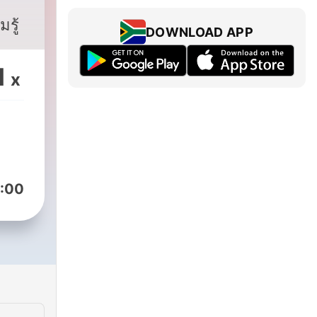
รู้
DOWNLOAD APP
1
x
:00