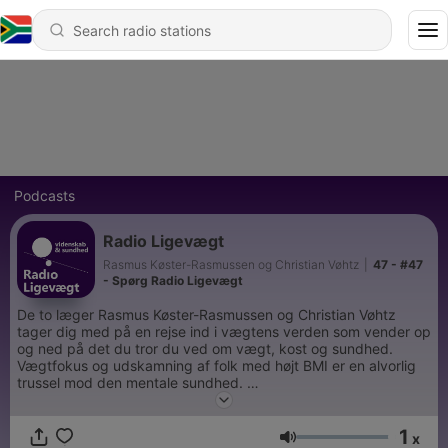
Podcasts
Radio Ligevægt
Rasmus Køster-Rasmussen og Christian Vøhtz
|
47 - #47
- Spørg Radio Ligevægt
De to læger Rasmus Køster-Rasmussen og Christian Vøhtz
tager dig med på en rejse ind i vægtens verden som vender op
og ned på det du tror du ved om vægt, kost og sundhed.
Vægtfokus og udskamning af folk med højt BMI er en alvorlig
trussel mod den mentale sundhed.
Radio Ligevægt er vidensbaseret og målrettet
sundhedsprofessionelle, beslutningstagere og folk med særlig
1
interesse for vægt.
x
Volume