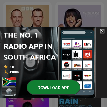
Wisdom & Wellness with
What's Up Docs?
Mpoomy Ledwaba
DOWNLOAD APP