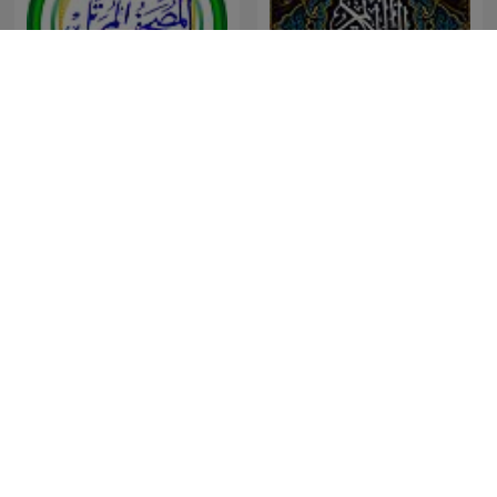
المُصْحَـفْ المُـرَتَّـل: محمد
خالد الجليل | القرآن الكريم
صديق المنشاوي
Joseph Prince Audio
ฟังธรรมะก่อนนอน ใครชอบ
Podcast
นอนฟังธรรมะแล้วหลับ จ