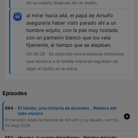
de su caseta después de un asalto.
al mirar hacia allá, el papá de Arnulfo
aseguraría haber visto parado ahí a un
hombre enjuto, con la piel muy tostada
con un pantalón blanco que los veía
fijamente, al tiempo que se alejaban.
00:36:28 · Se describe una presencia misteriosa
que observa a la familia mientras regresan de
dejar el idolito en la selva.
Episodes
-
684
El idolito, una historia de duendes _ Relatos del
lado oscuro
El narrador relata la historia de Arnulfo y su abuelo, centrándose en una experiencia laboral en la selva de Tabasco durante los años 50, donde enfrentaron fenómenos inexplicables atribuidos a la falta de permiso ante los dueños de la tierra. Tras recibir un ídolo de piedra de un hombre misterioso, el abuelo experimentó sucesos paranormales y problemas mecánicos en su hogar, lo que lo llevó a crear un altar en la selva para apaciguar a las entidades. Posteriormente, tras sobrevivir ileso a un ataque delictivo en Guerrero, el abuelo confirmó la protección de estos seres al hallar huellas extrañas alrededor de su caseta. Antes de morir, organizó un viaje para devolver el ídolo a la selva, presenciando una figura misteriosa durante su partida.
03 Aug 2026
-
683
Houska, la puerta del infierno _ Relatos del lado