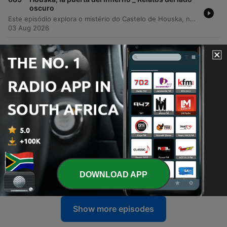
oscuro
Este episódio explora o mistério do Castelo de Houska, na República Checa, uma construção cuja arquitetura sugere que seu propósito não era a defesa externa, mas sim o confinamento de entidades vindas de uma fenda no subsolo. A narrativa detalha as crenças sobre este portal para o inferno e a iconografia demoníقia presente em suas estruturas. A investigação percorre desde os relatos de terror de soldados no século XVII até o uso do local por organizações nazistas para ritos ancestrais e sacrifícios. O episódio aborda também as tentativas soviéticas de transformar o castelo em um sanatório, que foram interrompidas por eventos misteriosos, como contaminações radioativas e acidentes inexplicáveis.
03 Aug 2026
-
682
El Ku Klux Klan y otros casos (solo audio)_
Relatos del lado oscuro
Este episodio analiza el fenómeno histórico y contemporáneo de los linchamientos, explorando sus raíces etimológicas y sus manifestaciones en distintos contextos globales. Se examina la historia de Estados Unidos, desde el origen del término vinculado a Charles Lynch hasta la brutalidad del Ku Klux Klan y el uso de postales macabras como recuerdo de ejecuciones extrajudiciales basadas en la supremacía racial. Asimismo, se establece un contraste con la dinámica observada en México, donde los linchamientos suelen derivar de una crisis de impunidad y la propagación de rumores en comunidades marginadas. El análisis concluye comparando estas prácticas con situaciones extremas en otros continentes, donde la violencia surge por necesidades básicas o conflictos religiosos, subrayando que el linchamiento persiste como una práctica brutal en el siglo XXI.
03 Aug 2026
-
681
Experimento Bacci, las voces de los muertos
||Relatos del lado oscuro
Este episodio explora el fenómeno de la transcomunicación instrumental, diferenciando entre psicofonías y técnicas complejas como las voces directas. Se profundiza en la historia del investigador italiano Marcelo Bacci, quien utilizaba radios de bulbos para captar mensajes de personas fallecidas a través de la onda corta. Asimismo, se detallan investigaciones científicas y experimentos realizados para verificar la autenticidad de estas voces, incluyendo pruebas técnicas para descartar fraudes. El episodio aborda también el papel de los espíritus guías en el proceso mediúmico y analiza mensajes sobre la vida después de la muerte encontrados en las grabaciones de Bacci.
27 Jul 2026
-
680
La muerte de Juan Pablo I ¿Conspiración ||
Relatos del lado oscuro
Este episodio analiza el histórico caso de la muerte de Juan Pablo I, explorando el contexto de una Iglesia Católica marcada por las reformas del Concilio Vaticano II y tensiones internas. A través de diversas fuentes documentales, se examina la vida de Albino Luciani, desde su humilde infancia hasta su breve pero impactante pontificado. El programa profundiza en las controversias y teorías de conspiración que rodean su inesperado fallecimiento a los 33 días de asumir el cargo. Se detallan las irregularidades en el manejo de su cuerpo, la falta de una autopsia y las presuntas implicaciones de figuras como Paul Marcinkus, vinculando estos eventos con escándalos financieros, la mafia y profecías religiosas.
27 Jul 2026
DOWNLOAD APP
Show more episodes