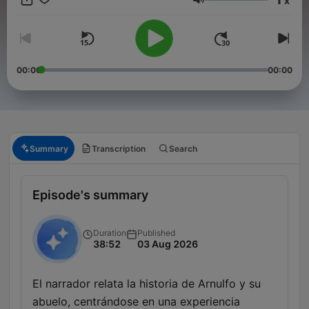
x
Síguenos en nuestras redes sociales oficiales:
Volume
Instagram: https://www.instagram.com/relatosdell...
Facebook: https://www.facebook.com/relatos.dell...
Twitter: https://twitter.com/LadoRelatos
Email: contacto@relatosdelladooscuro.com
00:00
00:00
Conviértete en un supporter de este podcast:
https://www.spreaker.com/podcast/relatos-del-lado-oscuro-
-5421502/support
.
Summary
Transcription
Search
Episode's summary
Duration
Published
38:52
03 Aug 2026
El narrador relata la historia de Arnulfo y su
abuelo, centrándose en una experiencia