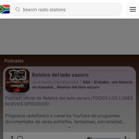
Podcasts
Relatos del lado oscuro
José Ramón Cantalapiedra
|
684 - El idolito, una historia
de duendes _ Relatos del lado oscuro
Podcast oficial de Relatos del lado oscuro ¡TODOS LOS LUNES
NUEVOS EPISODIOS!
Programa radiofónico y canal de YouTube de programas
documentales de seres extraños, fantasmas, perversidad,
sucesos inexplicables y adaptaciones dramatizadas de relatos
literarios de terror y misterio
1