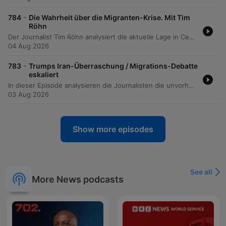
-
784
Die Wahrheit über die Migranten-Krise. Mit Tim
Röhn
Der Journalist Tim Röhn analysiert die aktuelle Lage in Ceuta nach dem Massenansturm und beleuchtet die Diskrepanz zwischen offiziellen Regierungsangaben und der Realität vor Ort. Dabei werden die Schwierigkeiten bei der Identifizierung von Minderjährigen sowie die politische Instrumentalisierung der Krise thematisiert. Darüber hinaus wird die Vertrauenskrise der spanischen Regierung unter Pedro Sánchez sowie die Nutzung von Migration als politisches Druckmittel durch Marokko diskutiert. Die Episode beleuchtet zudem die wirtschaftliche Bedeutung der Zuwanderung für den spanischen Arbeitsmarkt und die tiefe gesellschaftliche Spaltung Spaniens durch den Aufstieg rechtspopulistischer Kräfte.
04 Aug 2026
-
783
Trumps Iran-Überraschung / Migrations-Debatte
eskaliert
In dieser Episode analysieren die Journalisten die unvorhersehbare Außenpolitik von Donald Trump, insbesondere im Hinblick auf die geopolitische Instabilität zwischen dem Iran und Israel sowie die Auswirkungen auf die militärische Abschreckung. Zudem wird die Migrationskrise in Ceuta thematisiert, wobei die schnelle Politisierung durch Verschwörungstheorien und die mediale Dynamik im Fokus stehen. Darüber hinaus beleuchtet der Podcast die politische Instabilität bei der deutschen Rentenreform. Es wird untersucht, wie parteiinterne Differenzen und Wahlkampfinteressen in Ostdeutschland den Kurs von CDU und SPD bei der Debatte um die Rente mit 63 gefährden.
03 Aug 2026
Show more episodes
See all
More News podcasts