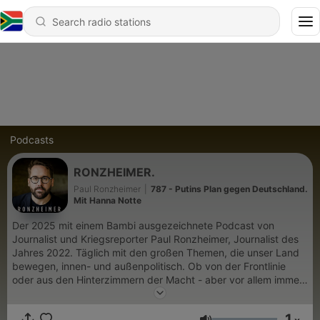
Podcasts
RONZHEIMER.
Paul Ronzheimer
|
787 - Putins Plan gegen Deutschland.
Mit Hanna Notte
Der 2025 mit einem Bambi ausgezeichnete Podcast von
Journalist und Kriegsreporter Paul Ronzheimer, Journalist des
Jahres 2022. Täglich mit den großen Themen, die unser Land
bewegen, innen- und außenpolitisch. Ob von der Frontlinie
oder aus den Hinterzimmern der Macht - aber vor allem immer
ganz nah dran. Paul gibt Euch Einblicke in die wichtigsten
Ereignisse der Welt, egal ob Ukraine, Israel, der US-Wahlkampf
1