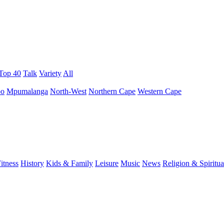
 Top 40
Talk
Variety
All
po
Mpumalanga
North-West
Northern Cape
Western Cape
itness
History
Kids & Family
Leisure
Music
News
Religion & Spiritua