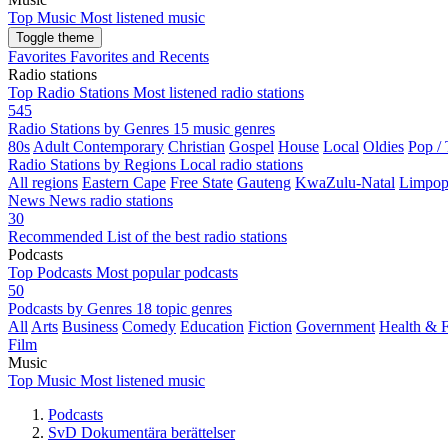
Top Music
Most listened music
Toggle theme
Favorites
Favorites and Recents
Radio stations
Top Radio Stations
Most listened radio stations
545
Radio Stations by Genres
15 music genres
80s
Adult Contemporary
Christian
Gospel
House
Local
Oldies
Pop /
Radio Stations by Regions
Local radio stations
All regions
Eastern Cape
Free State
Gauteng
KwaZulu-Natal
Limpo
News
News radio stations
30
Recommended
List of the best radio stations
Podcasts
Top Podcasts
Most popular podcasts
50
Podcasts by Genres
18 topic genres
All
Arts
Business
Comedy
Education
Fiction
Government
Health & F
Film
Music
Top Music
Most listened music
Podcasts
SvD Dokumentära berättelser