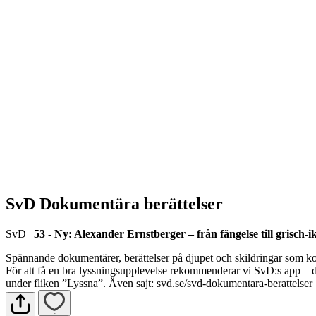
SvD Dokumentära berättelser
SvD
|
53 - Ny: Alexander Ernstberger – från fängelse till grisch-i
Spännande dokumentärer, berättelser på djupet och skildringar som ko
För att få en bra lyssningsupplevelse rekommenderar vi SvD:s app – dä
under fliken ”Lyssna”. Även sajt: svd.se/svd-dokumentara-berattelser