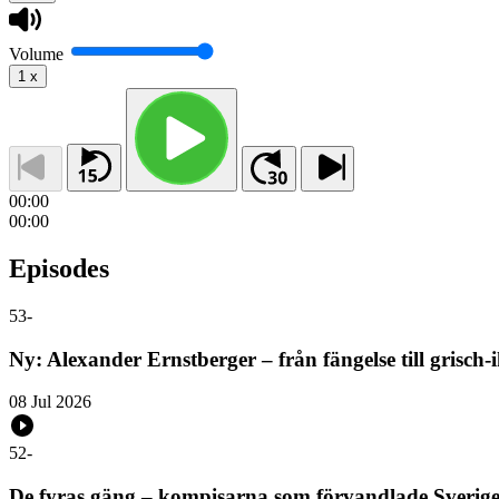
Volume
1
x
00:00
00:00
Episodes
53
-
Ny: Alexander Ernstberger – från fängelse till grisch-
08 Jul 2026
52
-
De fyras gäng – kompisarna som förvandlade Sveri