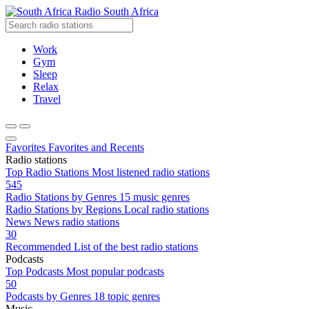
Radio South Africa
Work
Gym
Sleep
Relax
Travel
Favorites
Favorites and Recents
Radio stations
Top Radio Stations
Most listened radio stations
545
Radio Stations by Genres
15 music genres
Radio Stations by Regions
Local radio stations
News
News radio stations
30
Recommended
List of the best radio stations
Podcasts
Top Podcasts
Most popular podcasts
50
Podcasts by Genres
18 topic genres
Music