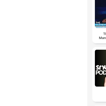
T
Man