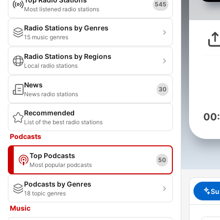
545
Most listened radio stations
Radio Stations by Genres
15 music genres
Radio Stations by Regions
Local radio stations
News
30
News radio stations
Recommended
00
List of the best radio stations
Podcasts
Top Podcasts
50
Most popular podcasts
Podcasts by Genres
Su
18 topic genres
Music