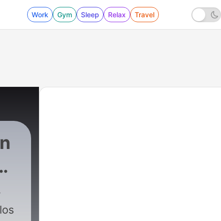
Work
Gym
Sleep
Relax
Travel
on
los