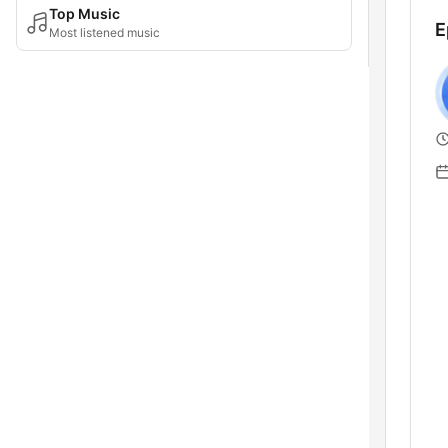
Top Music
E
Most listened music