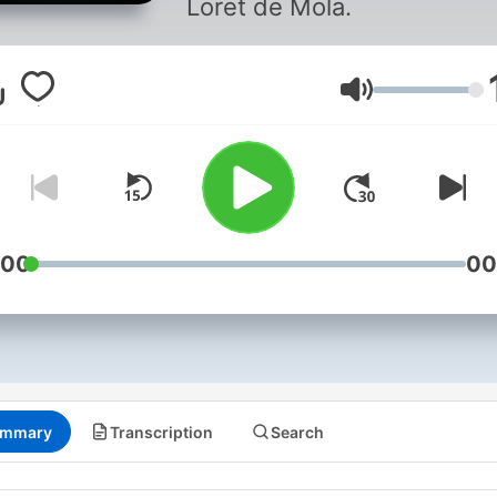
Loret de Mola.
Volume
:00
00
mmary
Transcription
Search