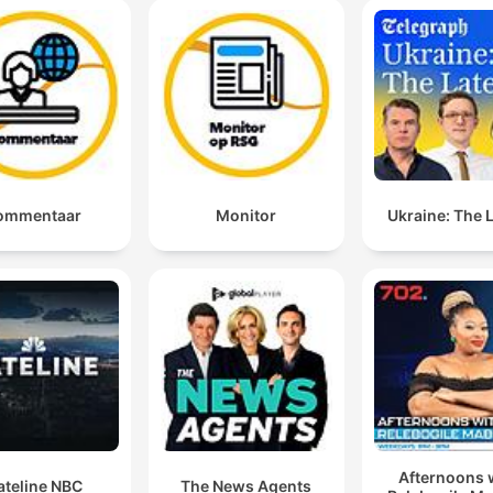
los cárteles en México.
00:05:36 · Se menciona una medida adicional de presión
diplomática y migratoria contra criminales vinculados.
ommentaar
Monitor
Ukraine: The 
Afternoons 
ateline NBC
The News Agents