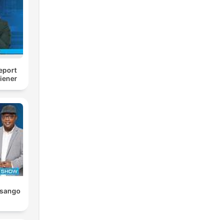
que
eport
iener
a
asango