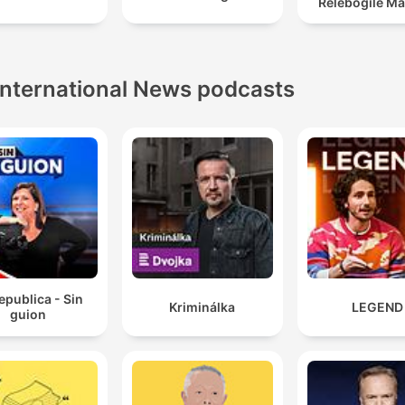
Relebogile Ma
International News podcasts
epublica - Sin
Kriminálka
LEGEND
guion