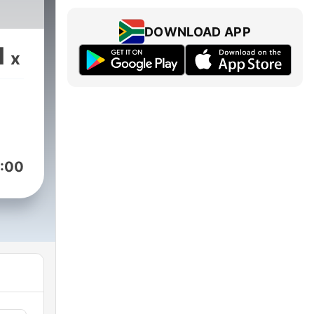
DOWNLOAD APP
1
x
:00