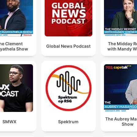
00:01:36 · Una advertencia directa de las autoridades
estadounidenses hacia los miembros del cártel y sus aliados
políticos.
25 millones de dólares es básicamente... El máximo 
he Clement
The Midday R
Global News Podcast
ofrece Estados Unidos por una recompensa.
yathela Show
with Mandy W
00:02:56 · El periodista dimensiona la magnitud de la
recompensa ofrecida por Juan Carlos Valencia González.
han operado por años una amplia red de extorsión a
personas de la tercera edad, sobre todo aquí en
Estados Unidos
00:04:15 · Se detalla uno de los métodos de recaudación ilícit
del cártel mediante fraudes de tiempos compartidos.
The Aubrey M
SMWX
Spektrum
Show
dice el Departamento de Estado que ha cancelado
hasta la fecha 93 visas, 93 visas a personas ligadas a