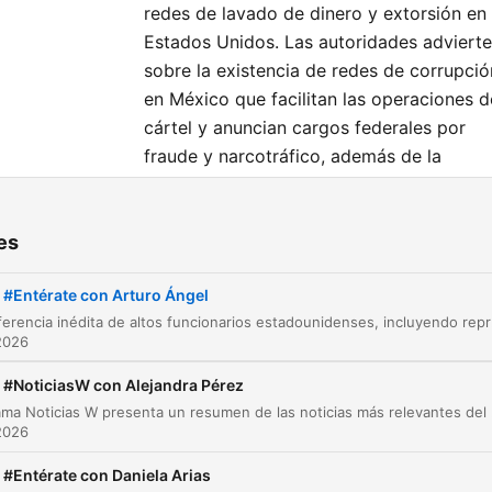
redes de lavado de dinero y extorsión en
Estados Unidos. Las autoridades adviert
sobre la existencia de redes de corrupció
en México que facilitan las operaciones d
cártel y anuncian cargos federales por
fraude y narcotráfico, además de la
cancelación de 93 visas a personas
vinculadas a grupos criminales.
es
ters
#Entérate con Arturo Ángel
Anuncio de la conferencia de agencias
Una conferencia inédita de altos funcionarios estadounidenses, incluyendo represe
00:00:00
2026
estadounidenses contra el crimen organizado
Objetivos de la DEA y la clasificación del CJN
#NoticiasW con Alejandra Pérez
00:00:50
como organización terrorista
El programa Noticias W presenta un resumen de las noticias 
2026
Advertencias sobre la corrupción y la protecc
00:01:36
política en México
#Entérate con Daniela Arias