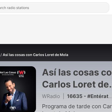
Así las cosas con Carlos Loret de Mola
Así las cosas c
Carlos Loret de
Mola
WRadio
|
16635 - #Entérate con Arturo Ángel
Programa de tarde con Car