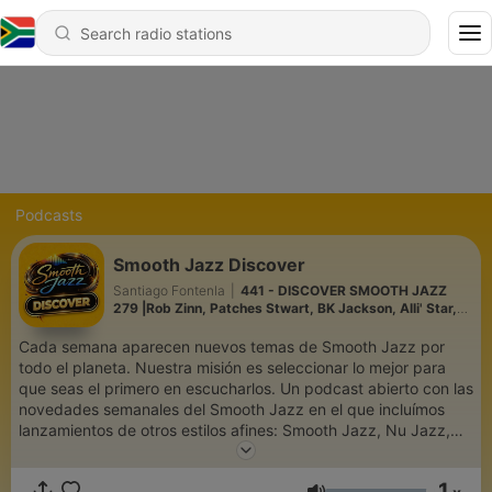
Podcasts
Smooth Jazz Discover
Santiago Fontenla
|
441 - DISCOVER SMOOTH JAZZ
279 |Rob Zinn, Patches Stwart, BK Jackson, Alli' Star,
Franko Spero, Madoca, Uday trivedi & more...
Cada semana aparecen nuevos temas de Smooth Jazz por
todo el planeta. Nuestra misión es seleccionar lo mejor para
que seas el primero en escucharlos. Un podcast abierto con las
novedades semanales del Smooth Jazz en el que incluímos
lanzamientos de otros estilos afines: Smooth Jazz, Nu Jazz,
Neo Soul, Bossa, Acid Jazz, Jazz House... Discover, un
podcast semanal de Santiago Fontenla quie también se emite
1