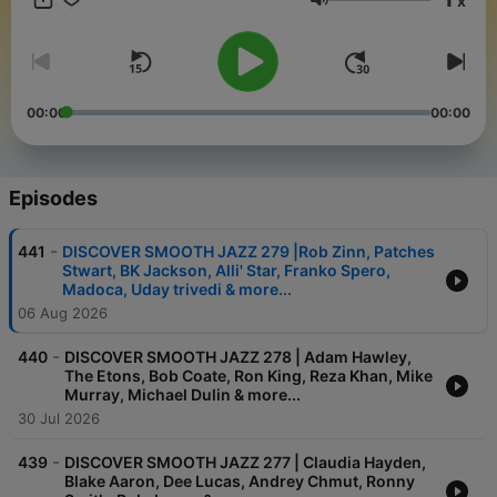
x
en 71 emisoras de radio. Podcast for demanding minorities.
Volume
The most elegant rhythms of all times
00:00
00:00
Episodes
-
441
DISCOVER SMOOTH JAZZ 279 |Rob Zinn, Patches
Stwart, BK Jackson, Alli' Star, Franko Spero,
Madoca, Uday trivedi & more...
06 Aug 2026
-
440
DISCOVER SMOOTH JAZZ 278 | Adam Hawley,
The Etons, Bob Coate, Ron King, Reza Khan, Mike
Murray, Michael Dulin & more...
30 Jul 2026
-
439
DISCOVER SMOOTH JAZZ 277 | Claudia Hayden,
Blake Aaron, Dee Lucas, Andrey Chmut, Ronny