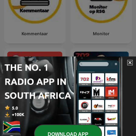
Kommentaar
Monitor
Afternoons with
Economist Podcasts
Relebogile Mabotja
DOWNLOAD APP